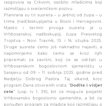
razgovora sa Crkvom, osobito mladićima koji
razmišljaju o svećeničkom pozivu.
Planirana su tri susreta – u jednoj od župa – u
trima (nad)biskupijama u Bosni i Hercegovini.
Mjesto i termin prvoga susreta je u
Vrhbosanskoj nadbiskupiji, župa Presvetog
Trojstva – Novi Travnik, 15. i 16. ožujka 2025.
Druge susrete ćemo još naknadno najaviti, a
napominjemo kako ćemo se kroz njih
pripremati za završni, koji će se održati u
Vrhbosanskom bogoslovnom sjemeništu u
Sarajevu od 09. – 11. svibnja 2025. godine pred
Nedjelju Dobrog Pastira. Taj vikend, kroz
program Dana otvorenih vrata: “
Dođite i vidjet
ćete
” (usp. Iv 1, 39), bit će moguće posjetiti
Vrhbosansko bogoslovno sjemenište, a bit će
ponuđen program za mladiće koji razmišljaju o