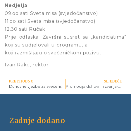
Nedjelja
09.oo sati Sveta misa (svjedočanstvo)
11.oo sati Sveta misa (svjedočanstvo)
12.30 sati Ručak
Prije odlaska: Završni susret sa „kandidatima“
koji su sudjelovali u programu, a
koji razmišljaju o svećeničkom pozivu.
Ivan Rako, rektor
PRETHODNO
SLJEDEĆE
Duhovne vježbe za svećenike u VBS-u
Promocija duhovnih zvanja-Vrhbosanska nadbiskupija
Zadnje dodano