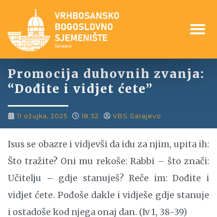
Promocija duhovnih zvanja:
“Dođite i vidjet ćete”
11 ožujka, 2025
18:32
VBS Sarajevo
Isus se obazre i vidjevši da idu za njim, upita ih:
Što tražite? Oni mu rekoše: Rabbi – što znači:
Učitelju – gdje stanuješ? Reče im: Dođite i
vidjet ćete. Pođoše dakle i vidješe gdje stanuje
i ostadoše kod njega onaj dan. (Iv 1, 38-39)