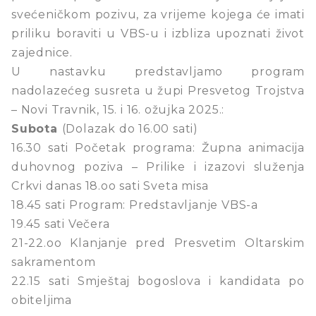
svećeničkom pozivu, za vrijeme kojega će imati
priliku boraviti u VBS-u i izbliza upoznati život
zajednice.
U nastavku predstavljamo program
nadolazećeg susreta u župi Presvetog Trojstva
– Novi Travnik, 15. i 16. ožujka 2025.:
Subota
(Dolazak do 16.00 sati)
16.30 sati Početak programa: Župna animacija
duhovnog poziva – Prilike i izazovi služenja
Crkvi danas 18.oo sati Sveta misa
18.45 sati Program: Predstavljanje VBS-a
19.45 sati Večera
21-22.oo Klanjanje pred Presvetim Oltarskim
sakramentom
22.15 sati Smještaj bogoslova i kandidata po
obiteljima