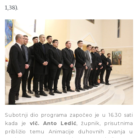
1,38).
Subotnji dio programa započeo je u 16.30 sati
kada je
vlč. Anto Ledić
, župnik, prisutnima
približio temu Animacije duhovnih zvanja u