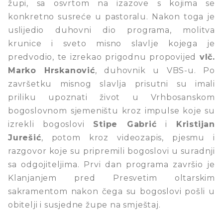
župi, sa osvrtom na izazove s kojima se
konkretno susreće u pastoralu. Nakon toga je
uslijedio duhovni dio programa, molitva
krunice i sveto misno slavlje kojega je
predvodio, te izrekao prigodnu propovijed
vlč.
Marko Hrskanović
, duhovnik u VBS-u. Po
završetku misnog slavlja prisutni su imali
priliku upoznati život u Vrhbosanskom
bogoslovnom sjemeništu kroz impulse koje su
izrekli bogoslovi
Stipe Gabrić
i
Kristijan
Jurešić
, potom kroz videozapis, pjesmu i
razgovor koje su pripremili bogoslovi u suradnji
sa odgojiteljima. Prvi dan programa završio je
Klanjanjem pred Presvetim oltarskim
sakramentom nakon čega su bogoslovi pošli u
obitelji i susjedne župe na smještaj.