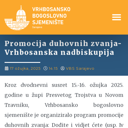
Promocija duhovnih zvanja-
Vrhbosanska nadbiskupija
17 ožujka, 2025
14:15
VBS Sarajevo
Kroz dvodnevni susret 15.-16. ožujka 2025.
godine u župi Presvetog Trojstva u Novom
Travniku, Vrhbosansko bogoslovno
sjemenište je organiziralo program promocije
duhovnih zvanja: Dođite i vidjet ćete (usp. Iv