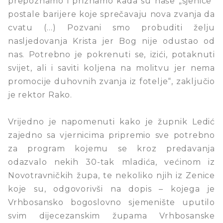
prepoznamo i priznamo kada su naše „sjenice“
postale barijere koje sprečavaju nova zvanja da
cvatu (…) Pozvani smo probuditi želju
nasljedovanja Krista jer Bog nije odustao od
nas. Potrebno je pokrenuti se, izići, potaknuti
svijet, ali i saviti koljena na molitvu jer nema
promocije duhovnih zvanja iz fotelje“, zaključio
je rektor Rako.
Vrijedno je napomenuti kako je župnik Ledić
zajedno sa vjernicima pripremio sve potrebno
za program kojemu se kroz predavanja
odazvalo nekih 30-tak mladića, većinom iz
Novotravničkih župa, te nekoliko njih iz Zenice
koje su, odgovorivši na dopis – kojega je
Vrhbosansko bogoslovno sjemenište uputilo
svim dijecezanskim župama Vrhbosanske