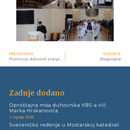
PRETHODNO
SLJEDEĆE
Promocija duhovnih zvanja: “Dođite i vidjet ćete”
Blagovijest
Zadnje dodano
Oproštajna misa duhovnika VBS-a vlč.
Marka Hrskanovića
3. srpnja 2026.
Svećeničko ređenje u Mostarskoj katedrali