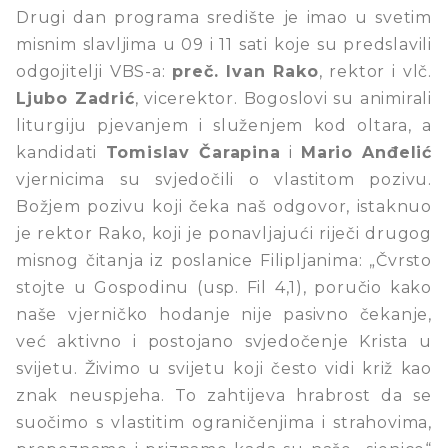
Drugi dan programa središte je imao u svetim
misnim slavljima u 09 i 11 sati koje su predslavili
odgojitelji VBS-a:
preč. Ivan Rako
, rektor i vlč.
Ljubo Zadrić
, vicerektor. Bogoslovi su animirali
liturgiju pjevanjem i služenjem kod oltara, a
kandidati
Tomislav Čarapina
i
Mario Anđelić
vjernicima su svjedočili o vlastitom pozivu.
Božjem pozivu koji čeka naš odgovor, istaknuo
je rektor Rako, koji je ponavljajući riječi drugog
misnog čitanja iz poslanice Filipljanima: „Čvrsto
stojte u Gospodinu (usp. Fil 4,1), poručio kako
naše vjerničko hodanje nije pasivno čekanje,
već aktivno i postojano svjedočenje Krista u
svijetu. Živimo u svijetu koji često vidi križ kao
znak neuspjeha. To zahtijeva hrabrost da se
suočimo s vlastitim ograničenjima i strahovima,