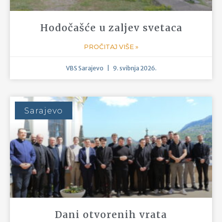
Uoči svetkovine Tijelova
slavljena I. večernja u
sarajevskoj katedrali
PROČITAJ VIŠE »
VBS Sarajevo
3. lipnja 2026.
Sarajevo