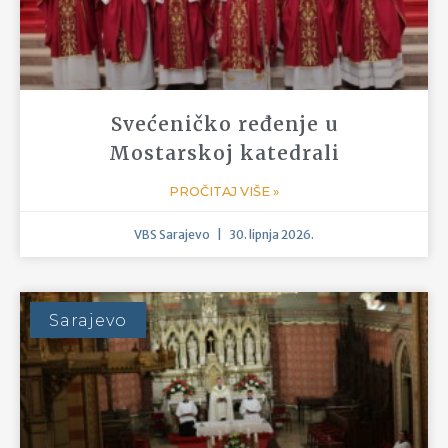
dakle gospodara žetve da
radnike pošalje u žetvu
svoju.”
Posljednje novosti
Sarajevo