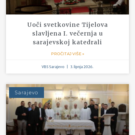
Oproštajna misa duhovnika
VBS-a vlč. Marka Hrskanovića
PROČITAJ VIŠE »
VBS Sarajevo
3. srpnja 2026.
Mostar