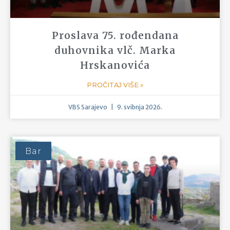
Svećeničko ređenje u
Mostarskoj katedrali
PROČITAJ VIŠE »
VBS Sarajevo
30. lipnja 2026.
Sarajevo