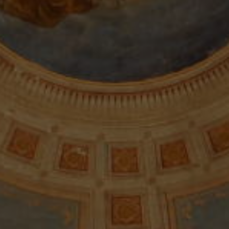
„Zvanje je
pustolovina koju se
isplati živjeti do
kraja!“
Sv. Ivan Pavao II.