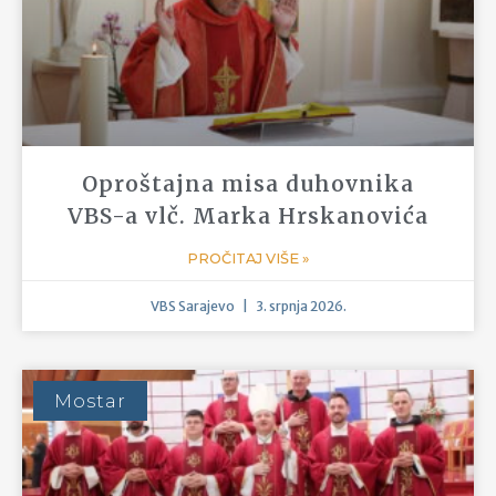
Želiš postati svećenik?
Odvaži se krenuti za Kristom!
Razmišljaš o svećeničkom pozivu ili poznaješ
nekoga tko razmišlja?
Saznaj više...
“Žetva je velika, ali
radnika malo. Molite