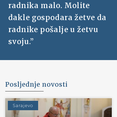
Upoznajte nas
Saznajte više informacija o povijesti
Povijest Bogoslovije u Sarajevu seže u 19. stoljeće,
uspostavom redovite Crkvene hijerarhije i
dolaskom prvog nadbiskupa Josipa Stadlera.
Saznaj više...