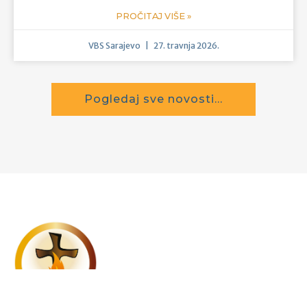
Proslava 75. rođendana
duhovnika vlč. Marka
Hrskanovića
PROČITAJ VIŠE »
VBS Sarajevo
9. svibnja 2026.
Bar
Hodočašće u zaljev svetaca