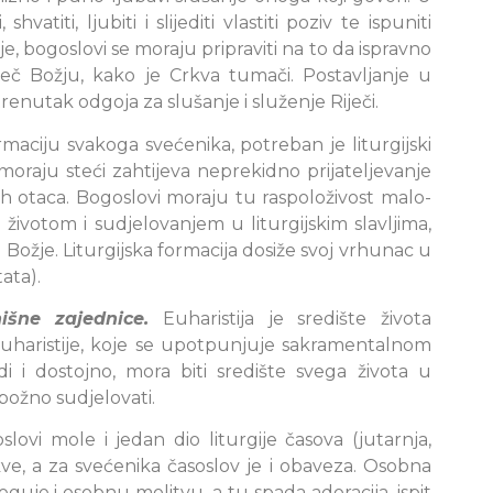
hvatiti, ljubiti i slijediti vlastiti poziv te ispuniti
nje, bogoslovi se moraju pripraviti na to da ispravno
ječ Božju, kako je Crkva tumači. Postavljanje u
renutak odgoja za slušanje i služenje Riječi.
ciju svakoga svećenika, potreban je liturgijski
moraju steći zahtijeva neprekidno prijateljevanje
h otaca. Bogoslovi moraju tu raspoloživost malo-
životom i sudjelovanjem u liturgijskim slavljima,
či Božje. Liturgijska formacija dosiže svoj vrhunac u
tata).
išne zajednice.
Euharistija je središte života
euharistije, koje se upotpunjuje sakramentalnom
 i dostojno, mora biti središte svega života u
božno sudjelovati.
lovi mole i jedan dio liturgije časova (jutarnja,
kve, a za svećenika časoslov je i obaveza. Osobna
eguje i osobnu molitvu, a tu spada adoracija, ispit