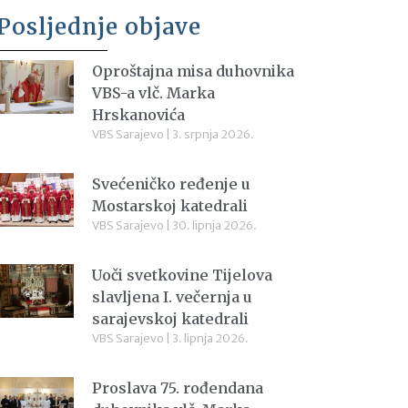
Posljednje objave
Oproštajna misa duhovnika
VBS-a vlč. Marka
Hrskanovića
VBS Sarajevo
3. srpnja 2026.
Svećeničko ređenje u
Mostarskoj katedrali
VBS Sarajevo
30. lipnja 2026.
Uoči svetkovine Tijelova
slavljena I. večernja u
sarajevskoj katedrali
VBS Sarajevo
3. lipnja 2026.
Proslava 75. rođendana