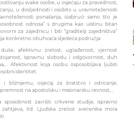
u poštivanju svake osobe, u osjećaju za pravednost,
ećanju, u dosljednosti i osobito u uravnoteženosti
vnoteženosti ponašanja, izabirući samo što je
posobnost odnosa” s drugima kao uistinu bitan
orni za zajednicu i biti “graditelji zajedništva”
cija konkretno obuhvaća sljedeća područja:
duše, afektivnu zrelost, uglađenost, vjernost
ostojanost, ispravnu slobodu i odgovornost, duh
ma,… Afektivnost koja osobu osposobljava ljubiti
sobni identitet.
bližnjemu, osjećaj za bratstvo i odricanje,
, spremnost na apostolsku i misionarsku revnost,…
sposobnost završiti crkvene studije, ispravno
 zahtjeva, itd. Ljudska zrelost svećenika mora
i.