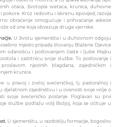
venih otaca, životopisi svetaca, krunica, duhovne
okore. Kroz redovitu i iskrenu ispovijed, razvija
varno obraćenje omogućuje i prihvaćanje askeze
trože od one koja obvezuje druge vjernike.
ačje.
U životu sjemeništa i u duhovnom odgoju
sebno mjesto pripada štovanju Blažene Djevice
skom odanošću i poštovanjem časte i ljube Majku
ostola i zaštitnicu svoje službe. To poštovanje i
roslavom njezinih blagdana, zajedničkim i
enjem krunice.
u pravoj i zreloj svećeničkoj, tj. pastoralnoj i
 u djelatnom zajedništvu i u ovisnosti svoje volje o
ati svoje svećeničko poslanje. Poglavari su prvi
je službe podlažu volji Božjoj, koja se očituje u
at.
U sjemeništu, u razdoblju formacije, bogoslov