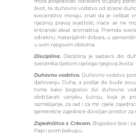
mora posjedovati određeni stupanj psihičk
život, te duhovno vodstvo od strane duhov
svećeništvo moraju znati da je celibat vr
njezinoj pravoj svjetlosti, inače se ne mož
kršćanski ideal siromaštva. Premda sveće
odreknu materijalnih dobara, u sjemeništu
u svim njegovim oblicima.
Disciplina.
Disciplina je sastavni dio du
svećenika tijekom cijeloga njegova života.
Duhovno vodstvo.
Duhovno vodstvo pomaž
djelovanju Duha, a poslije da bude pouzd
tome kako bogoslov živi duhovno vods
obdržavati vanjsku šutnju, koja je p
razmišljanje, za rad i za mir cijele zajed
sjemenišne zajednice dovoljan prostor za s
Zajedništvo s Crkvom.
Bogoslovi žive i 
Papi i svom biskupu.