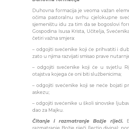
Duhovna formacija je veoma važan eleme
očima pastoralnu svrhu cjelokupne sveće
sjemeništu idu za tim da se bogoslovi for
Gospodina Isusa Krista, Učitelja, Svećenik
četiri važna smjera:
– odgojiti svećenike koji će prihvatiti i du
zato u njima razvijati smisao prave nutarnj
– odgojiti svećenike koji će u svjetlu 
otajstva kojega će oni biti službenicima;
– odgojiti svećenike koji se neće bojati p
askezu;
– odgojiti svećenike u školi sinovske ljuba
dao za Majku.
Čitanje i razmatranje Božje riječi.
Bi
razmatranje Božje riječi (lectio divina); p