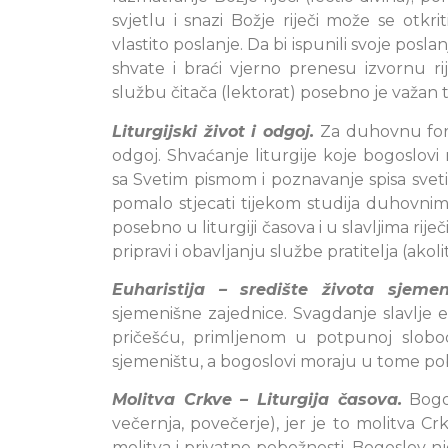
svjetlu i snazi Božje riječi može se otkriti, s
vlastito poslanje. Da bi ispunili svoje posla
shvate i braći vjerno prenesu izvornu ri
službu čitača (lektorat) posebno je važan t
Liturgijski život i odgoj.
Za duhovnu forma
odgoj. Shvaćanje liturgije koje bogoslovi 
sa Svetim pismom i poznavanje spisa sveti
pomalo stjecati tijekom studija duhovnim 
posebno u liturgiji časova i u slavljima rije
pripravi i obavljanju službe pratitelja (akoli
Euharistija – središte života sjemen
sjemenišne zajednice. Svagdanje slavlje 
pričešću, primljenom u potpunoj slobodi
sjemeništu, a bogoslovi moraju u tome po
Molitva Crkve – Liturgija časova.
Bogos
večernja, povečerje), jer je to molitva Cr
molitva i privatne pobožnosti. Bogoslov nj