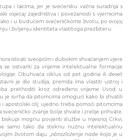
upa i laicima, jer je svećeniku važna suradnja s
ski osjećaj zajedništva i povezanosti s vjernicima
a tako i u budućem svećeničkome životu, po svojoj
ju i življenju identiteta vlastitoga prezbiteru.
 mora isticati sveopćim i dubokim shvaćanjem vjere
a se ostvariti za vrijeme intelektualne formacije
eologije. Obuhvaća ciklus od pet godina ili deset
tavni je dio studija, premda ima vlastiti ustroj i
treba prethoditi kroz određeno vrijeme Uvod u
emu je svrha da pitomcima omogući kako bi shvatili
i apostolski cilj; ujedno treba pomoći pitomcima
 svećeničko zvanje bolje shvate i zrelije prihvate.
m biskupi mognu povjeriti službe u mjesnoj Crkvi,
i ne samo tako da steknu nužnu intelektualnu
svojim životom daju „
obrazloženje nade koja je u