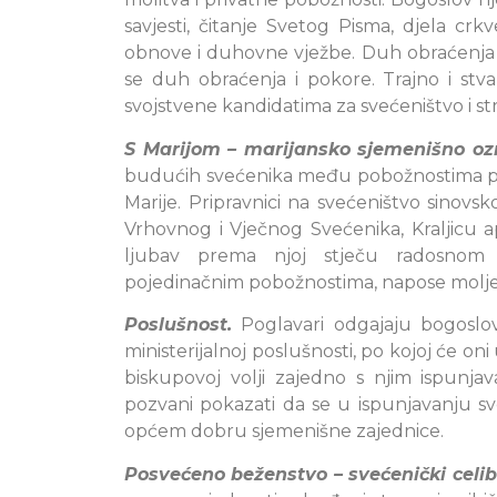
savjesti, čitanje Svetog Pisma, djela crk
obnove i duhovne vježbe. Duh obraćenja i p
se duh obraćenja i pokore. Trajno i st
svojstvene kandidatima za svećeništvo i s
S Marijom – marijansko sjemenišno ozr
budućih svećenika među pobožnostima po
Marije. Pripravnici na svećeništvo sinov
Vrhovnog i Vječnog Svećenika, Kraljicu ap
ljubav prema njoj stječu radosnom p
pojedinačnim pobožnostima, napose molj
Poslušnost.
Poglavari odgajaju bogoslove 
ministerijalnoj poslušnosti, po kojoj će oni
biskupovoj volji zajedno s njim ispunjav
pozvani pokazati da se u ispunjavanju svo
općem dobru sjemenišne zajednice.
Posvećeno beženstvo – svećenički celib