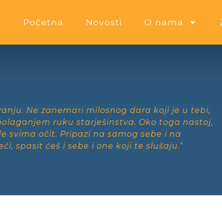
Početna
Novosti
O nama
vanju. Ne zanemari milosnog dara koji je u tebi,
 polaganjem ruku starješinstva. Oko toga nastoj,
e svima očit. Pripazi na samog sebe i na
i, spasit ćeš i sebe i one koji te slušaju.
“