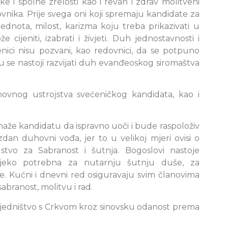
e i spolne zrelosti kao i revan i zdrav molitveni
nika. Prije svega oni koji spremaju kandidate za
ednota, milost, karizma koju treba prikazivati u
e cijeniti, izabrati i živjeti. Duh jednostavnosti i
nici nisu pozvani, kao redovnici, da se potpuno
 se nastoji razvijati duh evanđeoskog siromaštva
hovnog ustrojstva svećeničkog kandidata, kao i
e kandidatu da ispravno uoči i bude raspoloživ
an duhovni vođa, jer to u velikoj mjeri ovisi o
tvo za Sabranost i šutnja. Bogoslovi nastoje
rijeko potrebna za nutarnju šutnju duše, za
nice. Kućni i dnevni red osiguravaju svim članovima
abranost, molitvu i rad.
zajedništvo s Crkvom kroz sinovsku odanost prema