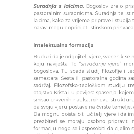
Suradnja s laicima.
Bogoslov zrelo prist
pastoralnim suradnicima. Suradnja te istin
laicima, kako za vrijeme priprave i studij
naravi mogu doprinijeti istinskom prihvaćan
Intelektualna formacija
Budući da je odgojitelj vjere, svećenik se
koju naviješta. To “
shvaćanje vjere
” mor
bogoslova. Tu spada studij filozofije i t
semestara. Šesta ili pastoralna godina sas
sadržaj. Filozofsko-teološkom studiju 
otajstvo Krista i u povijest spasenja, koj
smisao crkvenih nauka, njihovu strukturu 
da svoju vjeru postave na čvrste temelje, a
Da mognu doista biti učitelji vjere i da i
prezbiteri se moraju osobno pripravit
formaciju nego se i osposobiti da cijelim 