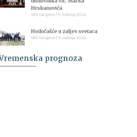
duhovnika vlč. Marka
Hrskanovića
VBS Sarajevo
9. svibnja 2026.
Hodočašće u zaljev svetaca
VBS Sarajevo
9. svibnja 2026.
Vremenska prognoza