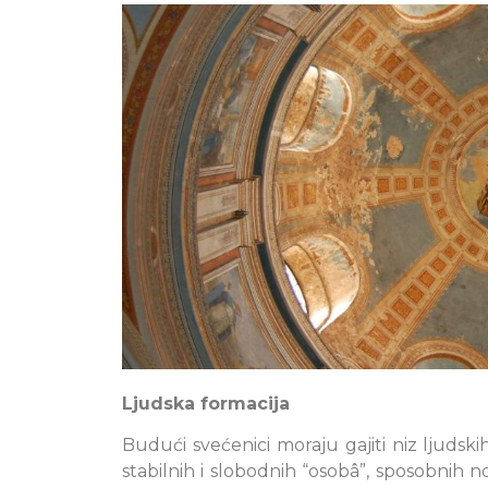
Ljudska formacija
Budući svećenici moraju gajiti niz ljudsk
stabilnih i slobodnih “osobâ”, sposobnih n