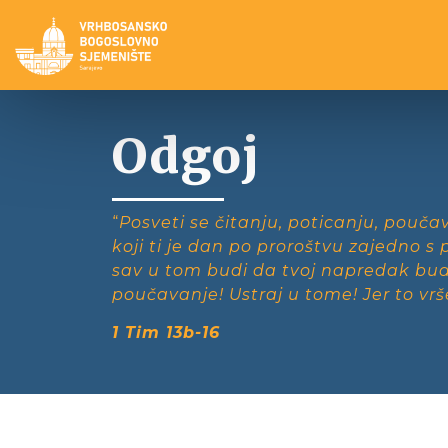
Odgoj
“
Posveti se čitanju, poticanju, pouča
koji ti je dan po proroštvu zajedno s
sav u tom budi da tvoj napredak bud
poučavanje! Ustraj u tome! Jer to vršeć
1 Tim 13b-16