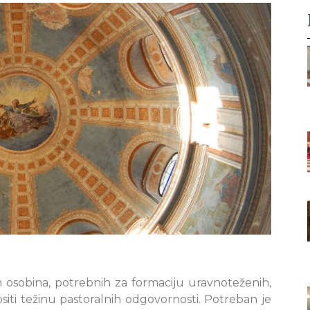
ih osobina, potrebnih za formaciju uravnoteženih,
ositi težinu pastoralnih odgovornosti. Potreban je