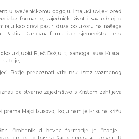
nt u svećeničkomu odgoju. Imajući uvijek pred
ničke formacije, zajednički život i sav odgoj u
miraju kao pravi pastiri duša po uzoru na našega
a i Pastira. Duhovna formacija u sjemeništu ide u
boko uzljubiti Riječ Božju, tj. samoga Isusa Krista i
e šutnje;
Riječi Božje prepoznati vrhunski izraz vazmenog
riznati da stvarno zajedništvo s Kristom zahtijeva
vi prema Majci Isusovoj, koju nam je Krist na križu
tni čimbenik duhovne formacije je čitanje i
onizno i puno ljubavi slušanje onoga koji govori. U