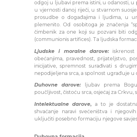
odgoj u ljubavi prema istini, u odanosti, 
u vjernosti danoj riječi, u stvarnom suosj
prosudbe o događajima i ljudima, u ura
plemenito. Od osobitoga je značenja “s
čimbenik za one koji su pozvani biti odgov
(communionis artifices). Ta ljudska forma
Ljudske i moralne darove:
iskrenost 
obećanjima, pravednost, prijateljstvo, p
inicijative, spremnost surađivati s drugi
nepodijeljena srca, a spolnost ugrađuje u o
Duhovne darove:
ljubav prema Bogu i 
poučljivost, čistoću srca, osjećaj za Crkvu
Intelektualne darove
,
a to je dostatna 
shvaćanje naravi svećeništva i njegovih
uključiti posebno formaciju njegove savjest
Duhovna formacija