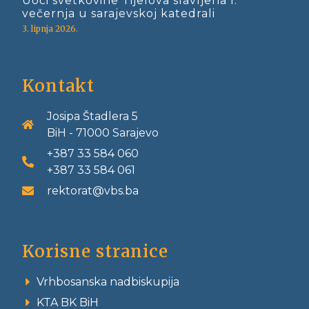
Uoči svetkovine Tijelova slavljena I.
večernja u sarajevskoj katedrali
3. lipnja 2026.
Kontakt
Josipa Štadlera 5
BiH - 71000 Sarajevo
+387 33 584 060
+387 33 584 061
rektorat@vbs.ba
Korisne stranice
Vrhbosanska nadbiskupija
KTA BK BiH