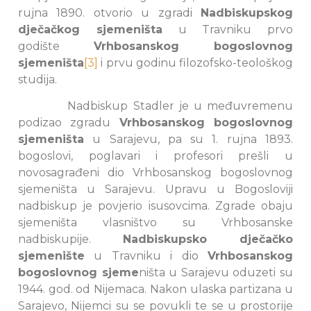
rujna 1890. otvorio u zgradi
Nadbiskupskog
dječačkog sjemeništa
u Travniku prvo
godište
Vrhbosanskog bogoslovnog
sjemeništa
[3]
i prvu godinu filozofsko-teološkog
studija.
Nadbiskup Stadler je u međuvremenu
podizao zgradu
Vrhbosanskog bogoslovnog
sjemeništa
u Sarajevu, pa su 1. rujna 1893.
bogoslovi, poglavari i profesori prešli u
novosagrađeni dio Vrhbosanskog bogoslovnog
sjemeništa u Sarajevu. Upravu u Bogosloviji
nadbiskup je povjerio isusovcima. Zgrade obaju
sjemeništa vlasništvo su Vrhbosanske
nadbiskupije.
Nadbiskupsko dječačko
sjemenište
u Travniku i dio
Vrhbosanskog
bogoslovnog sjeme
ništa u Sarajevu oduzeti su
1944. god. od Nijemaca. Nakon ulaska partizana u
Sarajevo, Nijemci su se povukli te se u prostorije