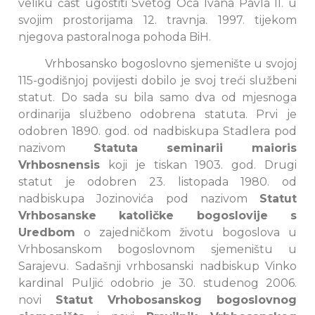
veliku čast ugostiti Svetog Oca Ivana Pavla II. u
svojim prostorijama 12. travnja. 1997. tijekom
njegova pastoralnoga pohoda BiH.
Vrhbosansko bogoslovno sjemenište u svojoj
115-godišnjoj povijesti dobilo je svoj treći službeni
statut. Do sada su bila samo dva od mjesnoga
ordinarija službeno odobrena statuta. Prvi je
odobren 1890. god. od nadbiskupa Stadlera pod
nazivom
Statuta seminarii maioris
Vrhbosnensis
koji je tiskan 1903. god. Drugi
statut je odobren 23. listopada 1980. od
nadbiskupa Jozinovića pod nazivom
Statut
Vrhbosanske katoličke bogoslovije s
Uredbom
o zajedničkom životu bogoslova u
Vrhbosanskom bogoslovnom sjemeništu u
Sarajevu. Sadašnji vrhbosanski nadbiskup Vinko
kardinal Puljić odobrio je 30. studenog 2006.
novi
Statut Vrhobosanskog bogoslovnog