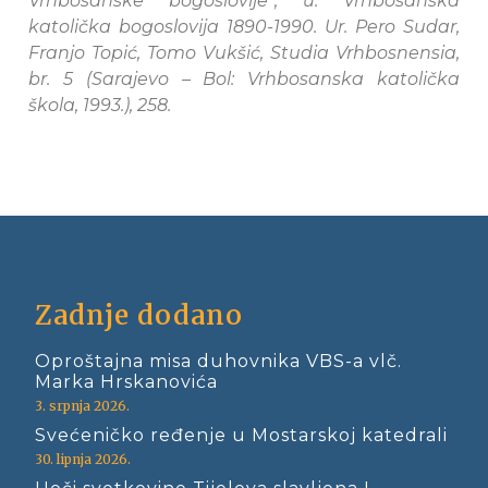
Vrhbosanske bogoslovije“, u: Vrhbosanska
katolička bogoslovija 1890-1990. Ur. Pero Sudar,
Franjo Topić, Tomo Vukšić, Studia Vrhbosnensia,
br. 5 (Sarajevo – Bol: Vrhbosanska katolička
škola, 1993.), 258.
Zadnje dodano
Oproštajna misa duhovnika VBS-a vlč.
Marka Hrskanovića
3. srpnja 2026.
Svećeničko ređenje u Mostarskoj katedrali
30. lipnja 2026.