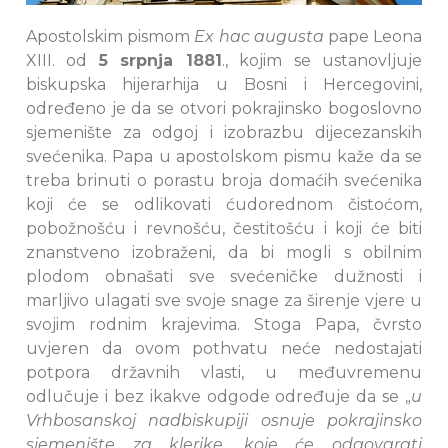
Apostolskim pismom
Ex hac augusta
pape Leona
XIII. od
5 srpnja 1881
., kojim se ustanovljuje
biskupska hijerarhija u Bosni i Hercegovini,
određeno je da se otvori pokrajinsko bogoslovno
sjemenište za odgoj i izobrazbu dijecezanskih
svećenika. Papa u apostolskom pismu kaže da se
treba brinuti o porastu broja domaćih svećenika
koji će se odlikovati ćudorednom čistoćom,
pobožnošću i revnošću, čestitošću i koji će biti
znanstveno izobraženi, da bi mogli s obilnim
plodom obnašati sve svećeničke dužnosti i
marljivo ulagati sve svoje snage za širenje vjere u
svojim rodnim krajevima. Stoga Papa, čvrsto
uvjeren da ovom pothvatu neće nedostajati
potpora državnih vlasti, u međuvremenu
odlučuje i bez ikakve odgode određuje da se „
u
Vrhbosanskoj nadbiskupiji osnuje pokrajinsko
sjemenište za klerike, koje će odgovarati