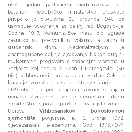
uselio jedan partizanski medicinsko-sanitarni
bataljun. Republičko ministarstvo prosvjete
priopćilo je biskupima 25. prosinca 1946. da
uskraćuje odobrenje za daljnji rad Bogoslovije.
Godine 1947. komunističke vlasti dio zgrade
zakratko su pretvorili u vojarnu, a zatim u
studentski dom. Nacionalizacijom je
onemogućeno daljnje djelovanje. Nakon dugih i
mukotrpnih pregovora s tadašnjim vlastima u
Socijalističkoj republici Bosni i Hercegovini (SR
BiH), vrhbosanski nadbiskup dr. Smiljan Čekada
kupio je svoje vlastito Sjemenište i 25. studenoga.
1969. otvorio je prvi tečaj bogoslovnog studija u
nenacionaliziranom, tzv. profesorskom dijelu
zgrade što je poslije prošireno na cijelo zdanje.
Uprava
Vrhbosanskog bogoslovnog
sjemeništa
povjerena je 6. srpnja 1972.
dijecezanskim svećenicima. God. 1973./1974.