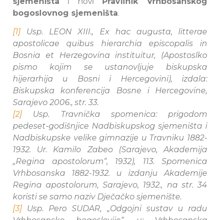
sjemeništa
i novi
Pravilnik Vrhbosanskog
bogoslovnog sjemeništa
.
[1]
Usp. LEON XIII., Ex hac augusta, litterae
apostolicae quibus hierarchia episcopalis in
Bosnia et Herzegovina instituitur, (Apostoslko
pismo kojim se ustanovljuje biskupska
hijerarhija u Bosni i Hercegovini), izdala:
Biskupska konferencija Bosne i Hercegovine,
Sarajevo 2006., str. 33.
[2]
Usp. Travnička spomenica: prigodom
pedeset-godišnjice Nadbiskupskog sjemeništa i
Nadbiskupske velike gimnazije u Travniku 1882-
1932. Ur. Kamilo Zabeo (Sarajevo, Akademija
„Regina apostolorum“, 1932), 113. Spomenica
Vrhbosanska 1882-1932. u izdanju Akademije
Regina apostolorum, Sarajevo, 1932., na str. 34
koristi se samo naziv Dječačko sjemenište.
[3]
Usp. Pero SUDAR, „Odgojni sustav u radu