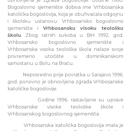
obnovljena je zgrada Bogoslovije. Godine 1980.
Bogoslovno sjemenište dobiva ime Vrhbosanska
katolička bogoslovija, koja je obuhvaćala odgojnu
i školsku ustanovu: Vrhbosansko bogoslovno
sjemenište i
Vrhbosansku visoku teološku
školu
. Zbog ratnih sukoba u BiH 1992. god.
Vrhbosansko bogoslovno sjemenište i
Vrhbosanska visoka teološka škola nalaze svoje
privremeno utočište u dominikanskom
samostanu u Bolu na Braču.
Neposredno prije povratka u Sarajevo 1996.
god. ponovno je obnovljena zgrada Vrhbosanske
katoličke bogoslovije.
Godine 1996. rastavljene su uprave
Vrhbosanske visoke teološke škole i
Vrhbosanskog bogoslovnog sjemeništa.
Vrhbosanska katolička bogoslovija imala je