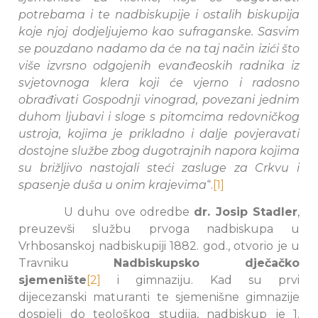
potrebama i te nadbiskupije i ostalih biskupija
koje njoj dodjeljujemo kao sufraganske. Sasvim
se pouzdano nadamo da će na taj način izići što
više izvrsno odgojenih evanđeoskih radnika iz
svjetovnoga klera koji će vjerno i radosno
obrađivati Gospodnji vinograd, povezani jednim
duhom ljubavi i sloge s pitomcima redovničkog
ustroja, kojima je prikladno i dalje povjeravati
dostojne službe zbog dugotrajnih napora kojima
su brižljivo nastojali steći zasluge za Crkvu i
spasenje duša u onim krajevima
“.
[1]
U duhu ove odredbe
dr. Josip Stadler
,
preuzevši službu prvoga nadbiskupa u
Vrhbosanskoj nadbiskupiji 1882. god., otvorio je u
Travniku
Nadbiskupsko dječačko
sjemenište
[2]
i gimnaziju. Kad su prvi
dijecezanski maturanti te sjemenišne gimnazije
dospjeli do teološkog studija, nadbiskup je 1.