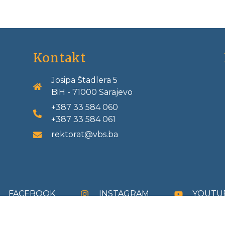
Kontakt
Josipa Štadlera 5
BiH - 71000 Sarajevo
+387 33 584 060
+387 33 584 061
rektorat@vbs.ba
FACEBOOK
INSTAGRAM
YOUTU
 © Vrhbosansko bogoslovno sjemenište Sarajevo 2021 · Power