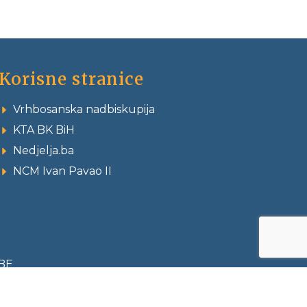
Korisne stranice
Vrhbosanska nadbiskupija
KTA BK BiH
Nedjelja.ba
NCM Ivan Pavao II
BE
ed by:
IT361