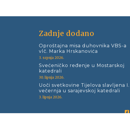
Zadnje dodano
Oproštajna misa duhovnika VBS-a
vlč. Marka Hrskanovića
3. srpnja 2026.
Svećeničko ređenje u Mostarskoj
katedrali
30. lipnja 2026.
Uoči svetkovine Tijelova slavljena I.
večernja u sarajevskoj katedrali
3. lipnja 2026.
Copyright