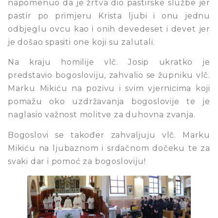
napomenuo da je žrtva dio pastirske službe jer
pastir po primjeru Krista ljubi i onu jednu
odbjeglu ovcu kao i onih devedeset i devet jer
je došao spasiti one koji su zalutali.
Na kraju homilije vlč. Josip ukratko je
predstavio bogosloviju, zahvalio se župniku vlč.
Marku Mikiću na pozivu i svim vjernicima koji
pomažu oko uzdržavanja bogoslovije te je
naglasio važnost molitve za duhovna zvanja.
Bogoslovi se također zahvaljuju vlč. Marku
Mikiću na ljubaznom i srdačnom dočeku te za
svaki dar i pomoć za bogosloviju!