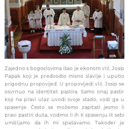
Zajedno s bogoslovima išao je ekonom vlč. Josip
Papak koji je predvodio misno slavlje i uputio
prigodnu propovijed. U propovijedi vlč. Josip se
osvrnuo na identitet pastira. Samo onaj pastir
koji na pravi ulaz uvodi svoje stado, vodi ga u
spasenje. Često se možemo zapitati jesmo li
pravi pastiri duša, vodimo li ih k spasenju ili sebi
umišljamo da ih mi spašavamo. Također je