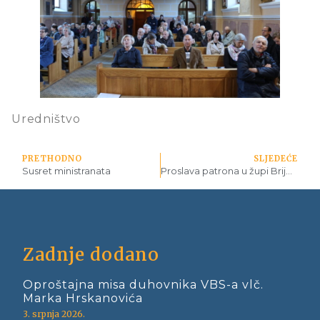
Uredništvo
PRETHODNO
SLJEDEĆE
Susret ministranata
Proslava patrona u župi Briješće
Zadnje dodano
Oproštajna misa duhovnika VBS-a vlč.
Marka Hrskanovića
3. srpnja 2026.