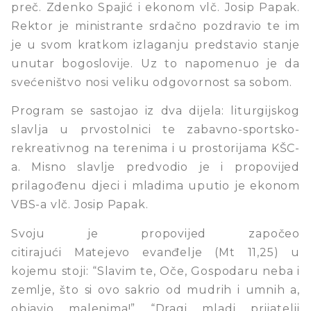
preč. Zdenko Spajić i ekonom vlč. Josip Papak.
Rektor je ministrante srdačno pozdravio te im
je u svom kratkom izlaganju predstavio stanje
unutar bogoslovije. Uz to napomenuo je da
svećeništvo nosi veliku odgovornost sa sobom.
Program se sastojao iz dva dijela: liturgijskog
slavlja u prvostolnici te zabavno-sportsko-
rekreativnog na terenima i u prostorijama KŠC-
a. Misno slavlje predvodio je i propovijed
prilagođenu djeci i mladima uputio je ekonom
VBS-a vlč. Josip Papak.
Svoju je propovijed započeo
citirajući Matejevo evanđelje (Mt 11,25) u
kojemu stoji: “Slavim te, Oče, Gospodaru neba i
zemlje, što si ovo sakrio od mudrih i umnih a,
objavio malenima!” “Dragi mladi prijatelji