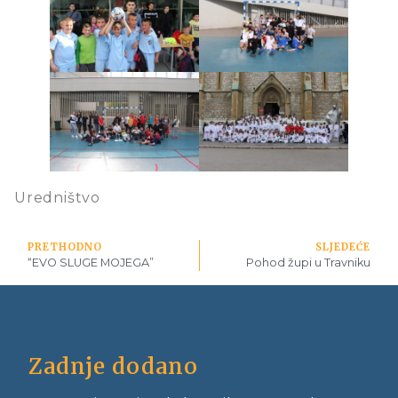
Uredništvo
PRETHODNO
SLJEDEĆE
“EVO SLUGE MOJEGA”
Pohod župi u Travniku
Zadnje dodano