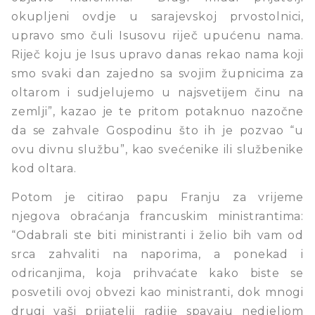
okupljeni ovdje u sarajevskoj prvostolnici,
upravo smo čuli Isusovu riječ upućenu nama.
Riječ koju je Isus upravo danas rekao nama koji
smo svaki dan zajedno sa svojim župnicima za
oltarom i sudjelujemo u najsvetijem činu na
zemlji”, kazao je te pritom potaknuo nazočne
da se zahvale Gospodinu što ih je pozvao “u
ovu divnu službu”, kao svećenike ili službenike
kod oltara.
Potom je citirao papu Franju za vrijeme
njegova obraćanja francuskim ministrantima:
“Odabrali ste biti ministranti i želio bih vam od
srca zahvaliti na naporima, a ponekad i
odricanjima, koja prihvaćate kako biste se
posvetili ovoj obvezi kao ministranti, dok mnogi
drugi vaši prijatelji radije spavaju nedjeljom