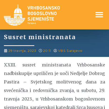
Susret ministranata
29 travnja, 2023
20:11
VBS Sarajevo
XXIII. susret ministranata Vrhbosanske
nadbiskupije upriličen je uoči Nedjelje Dobrog
Pastira – Svjetskog molitvenog dana za
svećenička i redovnička zvanja, u subotu, 29.
travnja 2023., u Vrhbosanskom bogoslovnom
sjemeništu, sarajevskoj katedrali Srca Isusova i