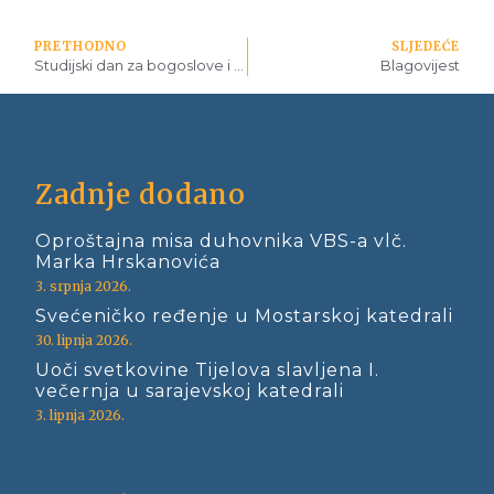
PRETHODNO
SLJEDEĆE
Studijski dan za bogoslove i sjemeništarce
Blagovijest
Zadnje dodano
Oproštajna misa duhovnika VBS-a vlč.
Marka Hrskanovića
3. srpnja 2026.
Svećeničko ređenje u Mostarskoj katedrali
30. lipnja 2026.
Uoči svetkovine Tijelova slavljena I.
večernja u sarajevskoj katedrali
3. lipnja 2026.