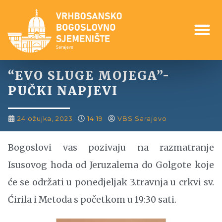
“EVO SLUGE MOJEGA”-
PUČKI NAPJEVI
24 ožujka, 2023
14:19
VBS Sarajevo
Bogoslovi vas pozivaju na razmatranje
Isusovog hoda od Jeruzalema do Golgote koje
će se održati u ponedjeljak 3.travnja u crkvi sv.
Ćirila i Metoda s početkom u 19:30 sati.