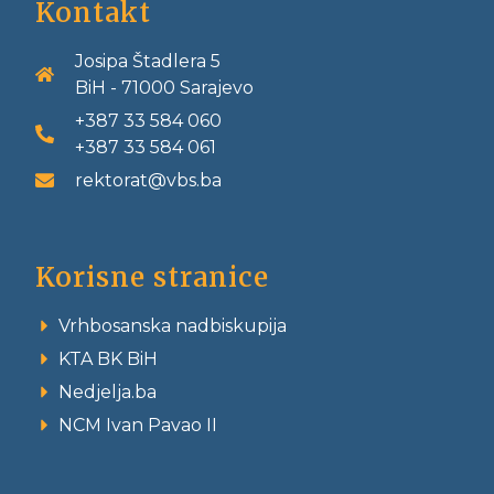
Kontakt
Josipa Štadlera 5
BiH - 71000 Sarajevo
+387 33 584 060
+387 33 584 061
rektorat@vbs.ba
Korisne stranice
Vrhbosanska nadbiskupija
KTA BK BiH
Nedjelja.ba
NCM Ivan Pavao II