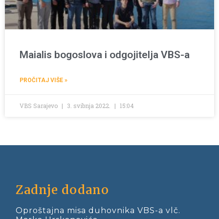
Maialis bogoslova i odgojitelja VBS-a
PROČITAJ VIŠE »
VBS Sarajevo
3. svibnja 2022.
15:04
Zadnje dodano
Oproštajna misa duhovnika VBS-a vlč.