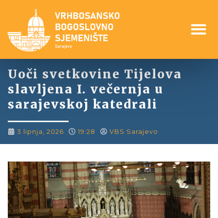
Uoči svetkovine Tijelova
slavljena I. večernja u
sarajevskoj katedrali
3 lipnja, 2026
19:28
VBS Sarajevo