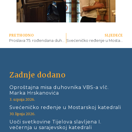
PRETHODNO
SLJEDEĆE
Proslava 75. rođendana duhovnika vlč. Marka Hrskanovića
Svećeničko ređenje u Mostarskoj katedrali
Zadnje dodano
Oproštajna misa duhovnika VBS-a vlč.
Marka Hrskanovića
3. srpnja 2026.
Svećeničko ređenje u Mostarskoj katedrali
30. lipnja 2026.
Uoči svetkovine Tijelova slavljena I.
večernja u sarajevskoj katedrali