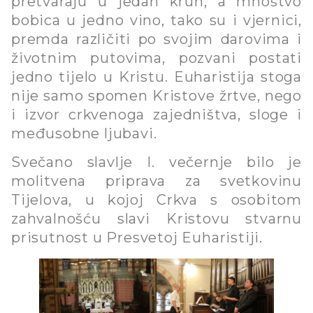
pretvaraju u jedan kruh, a mnoštvo
bobica u jedno vino, tako su i vjernici,
premda različiti po svojim darovima i
životnim putovima, pozvani postati
jedno tijelo u Kristu. Euharistija stoga
nije samo spomen Kristove žrtve, nego
i izvor crkvenoga zajedništva, sloge i
međusobne ljubavi.
Svečano slavlje I. večernje bilo je
molitvena priprava za svetkovinu
Tijelova, u kojoj Crkva s osobitom
zahvalnošću slavi Kristovu stvarnu
prisutnost u Presvetoj Euharistiji.