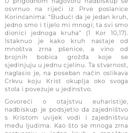
U prigodnom nagovoru nadbiskup se
osvrnuo na riječi iz Prve poslanice
Korinćanima: “Budući da je jedan kruh,
jedno smo i tijelo mi mnogi; ta svi smo
dionici jednoga kruha” (1 Kor 10,17).
Istaknuo je kako kruh nastaje od
mnoštva zrna pšenice, a vino od
brojnih bobica grožđa koje se
sjedinjuju u jednu cjelinu. Ta stvarnost,
naglasio je, na poseban način oslikava
Crkvu koju Krist okuplja oko svoga
stola i povezuje u jedinstvo.
Govoreći o otajstvu euharistije,
nadbiskup je podsjetio da zajedništvo
s Kristom uvijek vodi i zajedništvu
među ljudima. Kao što se mnoga zrna