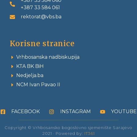
+387 33 584 060
+387 33 584 061
rektorat@vbs.ba
Korisne stranice
Vrhbosanska nadbiskupija
KTA BK BiH
Nedjelja.ba
NCM Ivan Pavao II
FACEBOOK
INSTAGRAM
YOUTUBE
Copyright © Vrhbosansko bogoslovno sjemenište Sarajevo
2021 · Powered by:
IT361