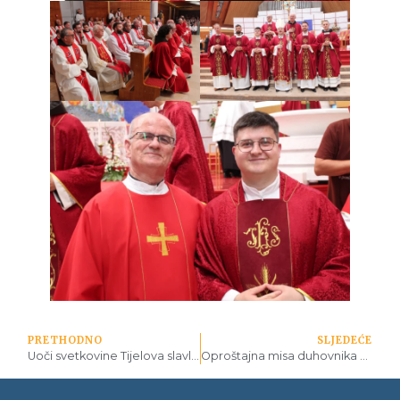
PRETHODNO
SLJEDEĆE
Uoči svetkovine Tijelova slavljena I. večernja u sarajevskoj katedrali
Oproštajna misa duhovnika VBS-a vlč. Marka Hrskanovića