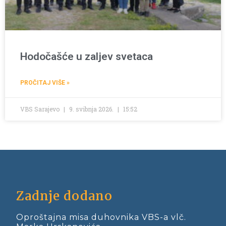
Hodočašće u zaljev svetaca
PROČITAJ VIŠE »
VBS Sarajevo
9. svibnja 2026.
15:52
Zadnje dodano
Oproštajna misa duhovnika VBS-a vlč.