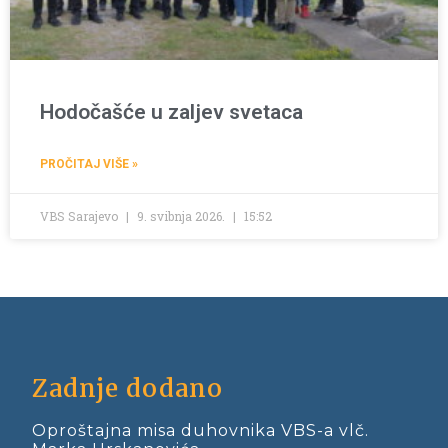
Hodočašće u zaljev svetaca
PROČITAJ VIŠE »
VBS Sarajevo
9. svibnja 2026.
15:52
Zadnje dodano
Oproštajna misa duhovnika VBS-a vlč.