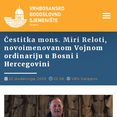
Čestitka mons. Miri Reloti,
novoimenovanom Vojnom
ordinariju u Bosni i
Hercegovini
22 studenoga, 2025
22:06
VBS Sarajevo