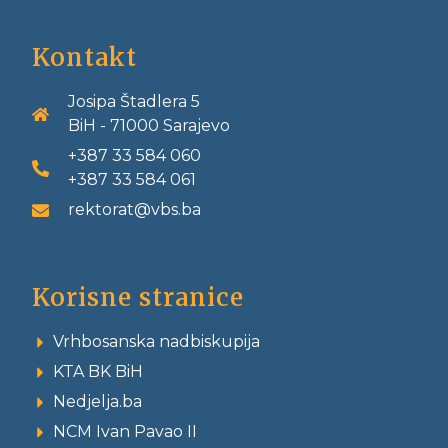
Kontakt
Josipa Štadlera 5
BiH - 71000 Sarajevo
+387 33 584 060
+387 33 584 061
rektorat@vbs.ba
Korisne stranice
Vrhbosanska nadbiskupija
KTA BK BiH
Nedjelja.ba
NCM Ivan Pavao II