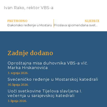
Ivan Rako, rektor VBS-a
PRETHODNO
SLJEDEĆE
Đakonsko ređenje u Mostaru
Proslava spomendana svete Cecilije
Zadnje dodano
Oproštajna misa duhovnika VBS-a vlč.
Marka Hrskanovića
3. srpnja 2026.
Svećeničko ređenje u Mostarskoj katedrali
30. lipnja 2026.
Uoči svetkovine Tijelova slavljena I.
večernja u sarajevskoj katedrali
3. lipnja 2026.