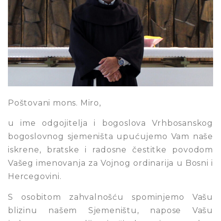
Poštovani mons. Miro,
u ime odgojitelja i bogoslova Vrhbosanskog
bogoslovnog sjemeništa upućujemo Vam naše
iskrene, bratske i radosne čestitke povodom
Vašeg imenovanja za Vojnog ordinarija u Bosni i
Hercegovini.
S osobitom zahvalnošću spominjemo Vašu
blizinu našem Sjemeništu, napose Vašu