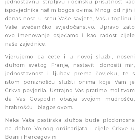
jednostavnu, strpljivu i očinsku prisutnost kao
ispovjednika našim bogoslovima. Mnogi od njih i
danas nose u srcu Vaše savjete, Vašu toplinu i
Vaše svećeničko svjedočanstvo. Upravo zato
ovo imenovanje osjećamo i kao radost cijele
naše zajednice.
Vjerujemo da ćete i u novoj službi, nošeni
duhom svetog Franje, nastaviti donositi mir,
jednostavnost i ljubav prema čovjeku, te s
istom poniznošću služiti onima koje Vam je
Crkva povjerila. Ustrajno Vas pratimo molitvom
da Vas Gospodin obasja svojom mudrošću,
hrabrošću i blagoslovom.
Neka Vaša pastirska služba bude plodonosna
na dobro Vojnog ordinarijata i cijele Crkve u
Bosni i Hercegovini.