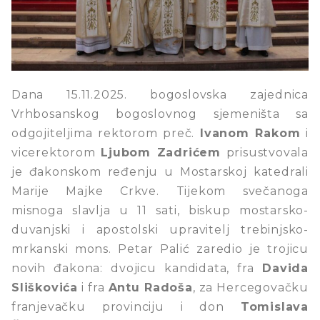
Dana 15.11.2025. bogoslovska zajednica
Vrhbosanskog bogoslovnog sjemeništa sa
odgojiteljima rektorom preč.
Ivanom Rakom
i
vicerektorom
Ljubom Zadrićem
prisustvovala
je đakonskom ređenju u Mostarskoj katedrali
Marije Majke Crkve. Tijekom svečanoga
misnoga slavlja u 11 sati, biskup mostarsko-
duvanjski i apostolski upravitelj trebinjsko-
mrkanski mons. Petar Palić zaredio je trojicu
novih đakona: dvojicu kandidata, fra
Davida
Sliškovića
i fra
Antu Radoša
, za Hercegovačku
franjevačku provinciju i don
Tomislava