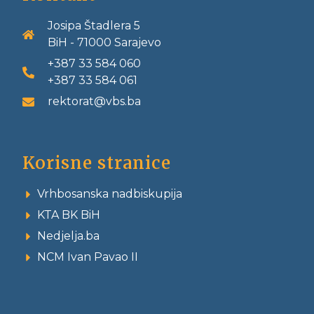
Josipa Štadlera 5
BiH - 71000 Sarajevo
+387 33 584 060
+387 33 584 061
rektorat@vbs.ba
Korisne stranice
Vrhbosanska nadbiskupija
KTA BK BiH
Nedjelja.ba
NCM Ivan Pavao II