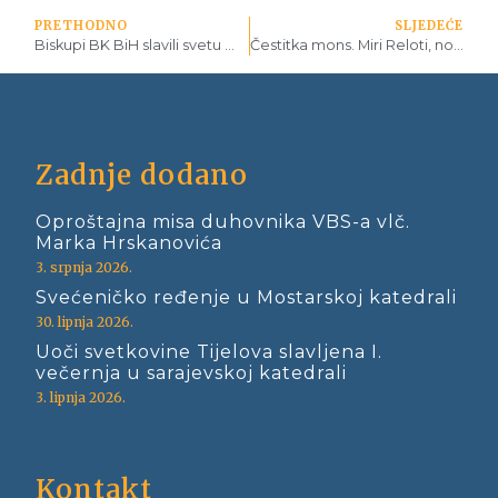
PRETHODNO
SLJEDEĆE
Biskupi BK BiH slavili svetu misu s bogoslovskom zajednicom
Čestitka mons. Miri Reloti, novoimenovanom Vojnom ordinariju u Bosni i Hercegovini
Zadnje dodano
Oproštajna misa duhovnika VBS-a vlč.
Marka Hrskanovića
3. srpnja 2026.
Svećeničko ređenje u Mostarskoj katedrali
30. lipnja 2026.
Uoči svetkovine Tijelova slavljena I.
večernja u sarajevskoj katedrali
3. lipnja 2026.
Kontakt