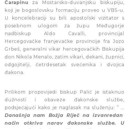
Čarapinu
za Mostarsko-duvanjsku biskupiju,
koji je bogoslovsku formaciju proveo u VBS-u.
U koncelebraciji su bili: apostolski vizitator s
posebnom ulogom za župu Međugorje
nadbiskup Aldo Cavalli, provincijal
Hercegovačke franjevačke provincije fra Jozo
Grbeš, generalni vikar hercegovačkih Biskupija
don Nikola Menalo, zatim vikari, dekani, župnici,
odgojitelji, četrdesetak svećenika i dvojica
đakona.
Prilikom propovijedi biskup Palić je istaknuo
dužnosti i obaveze đakonske službe,
podsjećajući kako je naglasak na služenju: ” …
Današnja nam Božja Riječ na izvanredan
način otkriva narav đakonske službe. U