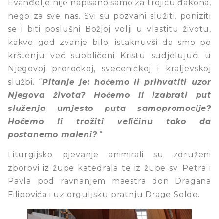
Evanđelje nije napisano samo za trojicu đakona,
nego za sve nas. Svi su pozvani služiti, poniziti
se i biti poslušni Božjoj volji u vlastitu životu,
kakvo god zvanje bilo, istaknuvši da smo po
krštenju već suobličeni Kristu sudjelujući u
Njegovoj proročkoj, svećeničkoj i kraljevskoj
službi. “
Pitanje je: hoćemo li prihvatiti uzor
Njegova života? Hoćemo li izabrati put
služenja umjesto puta samopromocije?
Hoćemo li tražiti veličinu tako da
postanemo maleni?
“
Liturgijsko pjevanje animirali su združeni
zborovi iz župe katedrala te iz župe sv. Petra i
Pavla pod ravnanjem maestra don Dragana
Filipovića i uz orguljsku pratnju Drage Solde.