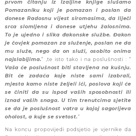
prvom čitanju iz Izaijine knjige slušamo
Pomazaniku koji je pomazan i poslan da
donese Radosnu vijest siromasima, da liječi
srca slomljena i donese utjehu žalosnima.
To je ujedno i slika đakonske službe. Đakon
je čovjek pomazan za služenje, poslan ne da
mu služe, nego da on služi, osobito onima
najslabijima.
” ,te isto tako i na poslušnosti : ”
Vaša će poslušnost biti stavljena na kušnju.
Bit će zadaća koje niste sami izabrali,
mjesta kamo niste željeli ići, poslova koji će
se činiti da su ispod vaših sposobnosti ili
iznad vaših snaga. U tim trenutcima sjetite
se da je poslušnost vatra u kojoj sagorijeva
oholost, a kuje se svetost.
“
Na koncu propovijedi podsjetio je vjernike da