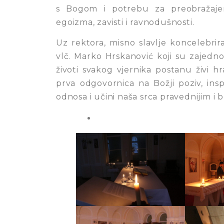
s Bogom i potrebu za preobražaje
egoizma, zavisti i ravnodušnosti.
Uz rektora, misno slavlje koncelebrir
vlč. Marko Hrskanović koji su zajedno
životi svakog vjernika postanu živi h
prva odgovornica na Božji poziv, ins
odnosa i učini naša srca pravednijim i br