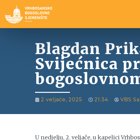
Blagdan Pri
Svijećnica p
bogoslovnom
2 veljače, 2025
21:34
VBS Sa
U nedjelju, 2. veljače, u kapelici Vr