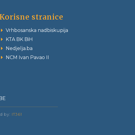
Korisne stranice
Vrhbosanska nadbiskupija
KTA BK BiH
Nedjelja.ba
NCM Ivan Pavao II
BE
ed by:
IT361