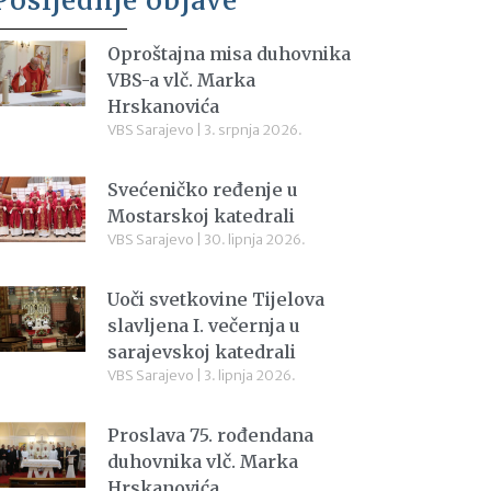
Posljednje objave
Oproštajna misa duhovnika
VBS-a vlč. Marka
Hrskanovića
VBS Sarajevo
3. srpnja 2026.
Svećeničko ređenje u
Mostarskoj katedrali
VBS Sarajevo
30. lipnja 2026.
Uoči svetkovine Tijelova
slavljena I. večernja u
sarajevskoj katedrali
VBS Sarajevo
3. lipnja 2026.
Proslava 75. rođendana
duhovnika vlč. Marka
Hrskanovića