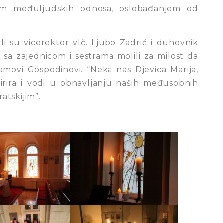
m međuljudskih odnosa, oslobađanjem od
ali su vicerektor vlč. Ljubo Zadrić i duhovnik
 sa zajednicom i sestrama molili za milost da
ramovi Gospodinovi. “Neka nas Djevica Marija,
pirira i vodi u obnavljanju naših međusobnih
atskijim”.