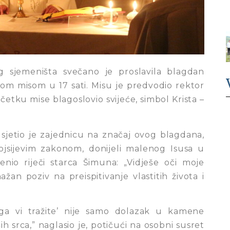
 sjemeništa svečano je proslavila blagdan
m misom u 17 sati. Misu je predvodio rektor
očetku mise blagoslovio svijeće, simbol Krista –
sjetio je zajednicu na značaj ovog blagdana,
ojsijevim zakonom, donijeli malenog Isusa u
nio riječi starca Šimuna: „Vidješe oči moje
žan poziv na preispitivanje vlastitih života i
ga vi tražite’ nije samo dolazak u kamene
 srca,” naglasio je, potičući na osobni susret