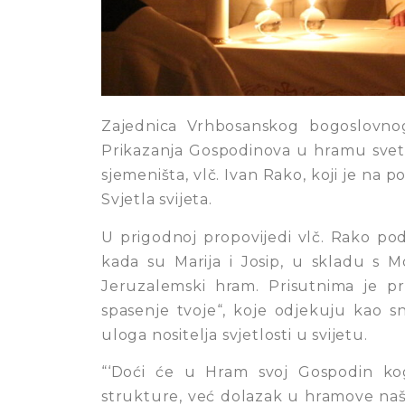
Zajednica Vrhbosanskog bogoslovnog
Prikazanja Gospodinova u hramu sveto
sjemeništa, vlč. Ivan Rako, koji je na p
Svjetla svijeta.
U prigodnoj propovijedi vlč. Rako pod
kada su Marija i Josip, u skladu s M
Jeruzalemski hram. Prisutnima je pre
spasenje tvoje“, koje odjekuju kao sna
uloga nositelja svjetlosti u svijetu.
“‘Doći će u Hram svoj Gospodin ko
strukture, već dolazak u hramove naših