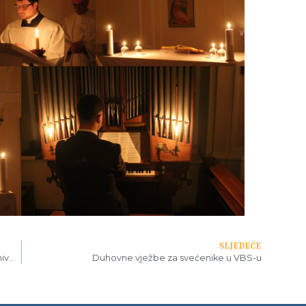
SLJEDEĆE
Bogoslovi VBS-a na promociji doktora znanosti Univerziteta u Sarajevu
Duhovne vježbe za svećenike u VBS-u