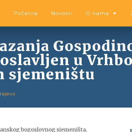
Početna
Novosti
O nama
kazanja Gospodin
roslavljen u Vrh
 sjemeništu
rajevo
hbosanskog bogoslovnog sjemeništa,