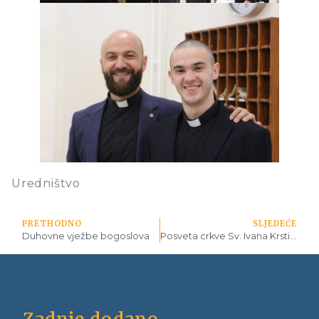
Uredništvo
PRETHODNO
SLJEDEĆE
Duhovne vježbe bogoslova
Posveta crkve Sv. Ivana Krstitelja u Otinovcima