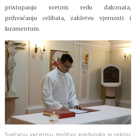
pristupanju svetom redu đakonata,
prihvaćanju celibata, zakletvu vjernosti i
Iuramentum.
Svečanu večernju molitvu predvodio je rektor