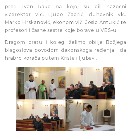
preč. Ivan Rako na kojoj su bili nazočni
vicerektor vlč. Ljubo Zadrić, duhovnik vlč.
Marko Hrskanović, ekonom vlč. Josip Antukić te
profesori i časne sestre koje borave u VBS-u.
Dragom bratu i kolegi želimo obilje Božjega
blagoslova povodom đakonskoga ređenja i da
hrabro korača putem Krista i ljubavi.