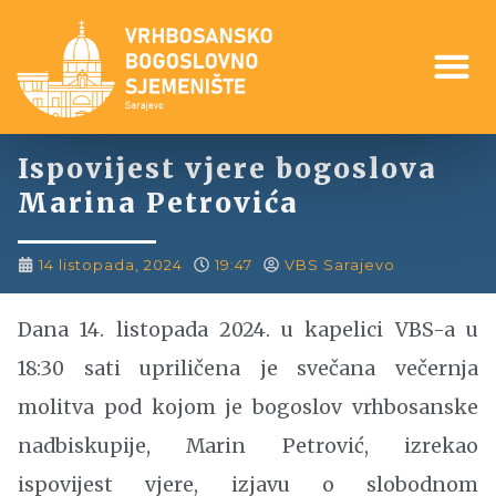
Ispovijest vjere bogoslova
Marina Petrovića
14 listopada, 2024
19:47
VBS Sarajevo
Dana 14. listopada 2024. u kapelici VBS-a u
18:30 sati upriličena je svečana večernja
molitva pod kojom je bogoslov vrhbosanske
nadbiskupije, Marin Petrović, izrekao
ispovijest vjere, izjavu o slobodnom