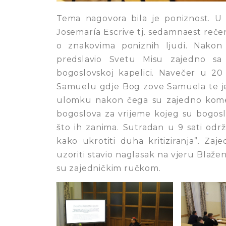
Tema nagovora bila je poniznost. U p
Josemaría Escrive tj. sedamnaest rečen
o znakovima poniznih ljudi. Nakon 
predslavio Svetu Misu zajedno s
bogoslovskoj kapelici. Navečer u 20 
Samuelu gdje Bog zove Samuela te je 
ulomku nakon čega su zajedno komentir
bogoslova za vrijeme kojeg su bogosl
što ih zanima. Sutradan u 9 sati odr
kako ukrotiti duha kritiziranja”. Zaje
uzoriti stavio naglasak na vjeru Blaže
su zajedničkim ručkom.