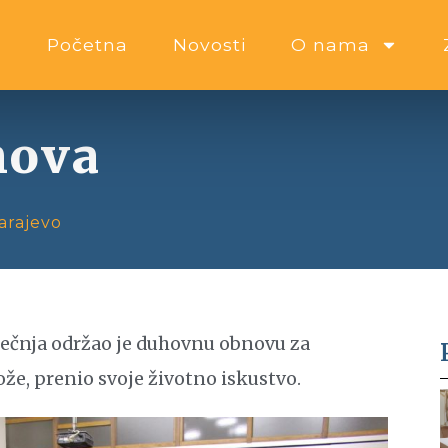
Početna
Novosti
O nama
nova
arajevo
 siječnja održao je duhovnu obnovu za
ože, prenio svoje životno iskustvo.