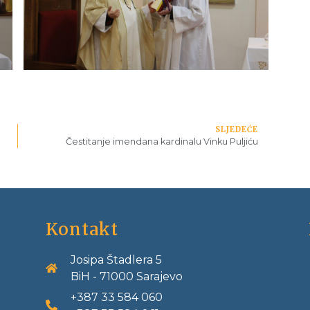
SLJEDEĆE
Čestitanje imendana kardinalu Vinku Puljiću
Kontakt
Josipa Štadlera 5
BiH - 71000 Sarajevo
+387 33 584 060