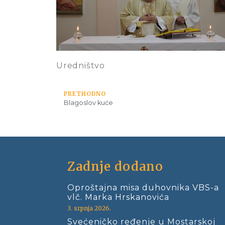
Uredništvo
PRETHODNO
Blagoslov kuće
Zadnje dodano
Oproštajna misa duhovnika VBS-a
vlč. Marka Hrskanovića
3. srpnja 2026.
Svećeničko ređenje u Mostarskoj