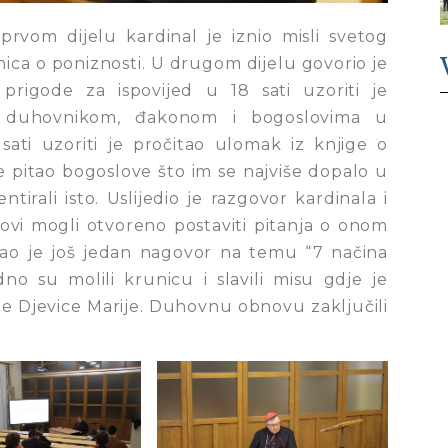
rvom dijelu kardinal je iznio misli svetog
ica o poniznosti. U drugom dijelu govorio je
prigode za ispovijed u 18 sati uzoriti je
a duhovnikom, đakonom i bogoslovima u
sati uzoriti je pročitao ulomak iz knjige o
pitao bogoslove što im se najviše dopalo u
ali isto. Uslijedio je razgovor kardinala i
ovi mogli otvoreno postaviti pitanja o onom
žao je još jedan nagovor na temu “7 načina
dno su molili krunicu i slavili misu gdje je
ne Djevice Marije. Duhovnu obnovu zaključili