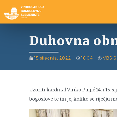
Duhovna ob
15 siječnja, 2022
16:04
VBS S
Uzoriti kardinal Vinko Puljić 14. i 15.
bogoslove te im je, koliko se riječju m