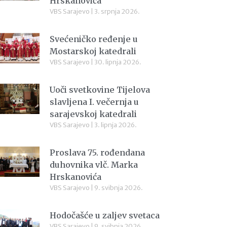
Hrskanovića
VBS Sarajevo
3. srpnja 2026.
Svećeničko ređenje u
Mostarskoj katedrali
VBS Sarajevo
30. lipnja 2026.
Uoči svetkovine Tijelova
slavljena I. večernja u
sarajevskoj katedrali
VBS Sarajevo
3. lipnja 2026.
Proslava 75. rođendana
duhovnika vlč. Marka
Hrskanovića
VBS Sarajevo
9. svibnja 2026.
Hodočašće u zaljev svetaca
VBS Sarajevo
9. svibnja 2026.