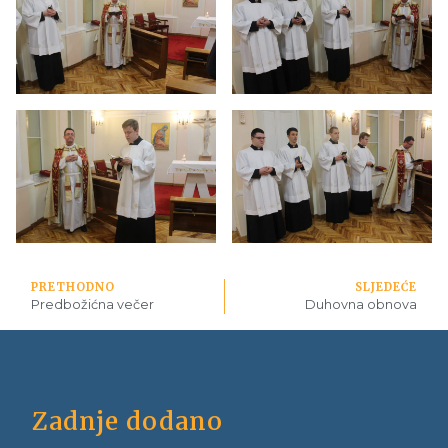
PRETHODNO
SLJEDEĆE
Predbožićna večer
Duhovna obnova
Zadnje dodano