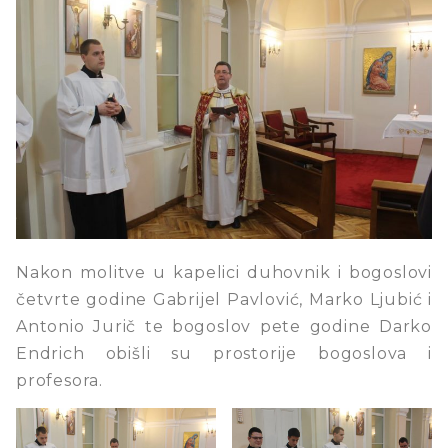
Nakon molitve u kapelici duhovnik i bogoslovi
četvrte godine Gabrijel Pavlović, Marko Ljubić i
Antonio Jurič te bogoslov pete godine Darko
Endrich obišli su prostorije bogoslova i
profesora.