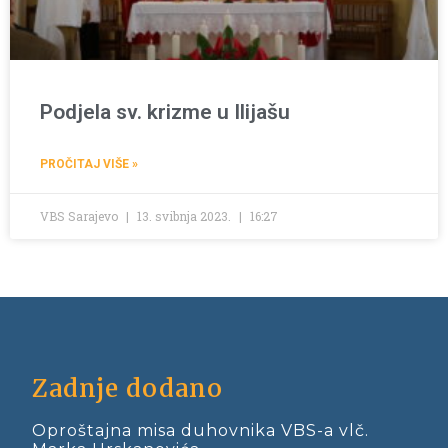
Podjela sv. krizme u Ilijašu
PROČITAJ VIŠE »
VBS Sarajevo
13. svibnja 2023.
16:27
Zadnje dodano
Oproštajna misa duhovnika VBS-a vlč.