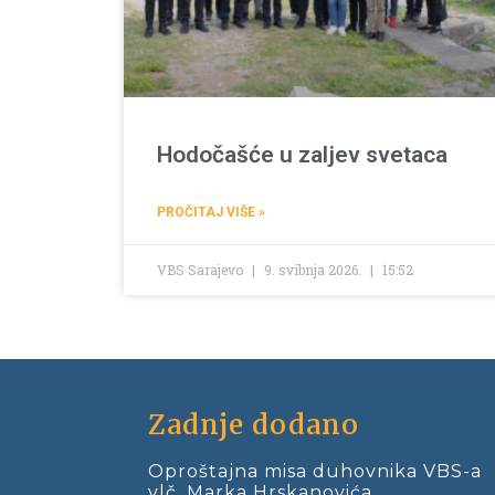
Hodočašće u zaljev svetaca
PROČITAJ VIŠE »
VBS Sarajevo
9. svibnja 2026.
15:52
Zadnje dodano
Oproštajna misa duhovnika VBS-a
vlč. Marka Hrskanovića