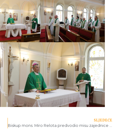
SLJEDEĆE
Biskup mons. Miro Relota predvodio misu zajednice u VBS-u