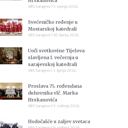
Hrskanovića
VBS Sarajevo
3. srpnja 2026.
Svećeničko ređenje u
Mostarskoj katedrali
VBS Sarajevo
30. lipnja 2026.
Uoči svetkovine Tijelova
slavljena I. večernja u
sarajevskoj katedrali
VBS Sarajevo
3. lipnja 2026.
Proslava 75. rođendana
duhovnika vlč. Marka
Hrskanovića
VBS Sarajevo
9. svibnja 2026.
Hodočašće u zaljev svetaca
VBS Sarajevo
9. svibnja 2026.