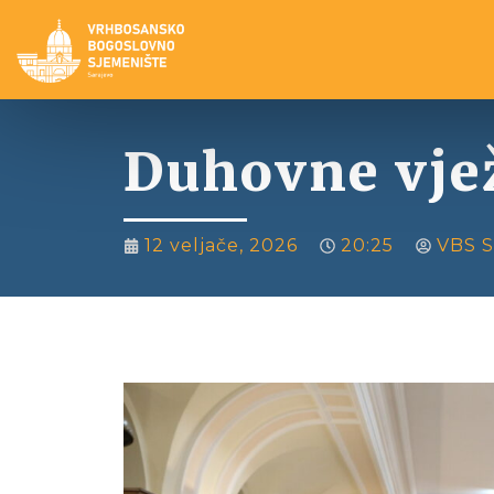
Duhovne vjež
12 veljače, 2026
20:25
VBS S