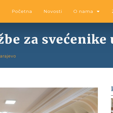
Početna
Novosti
O nama
be za svećenike 
arajevo