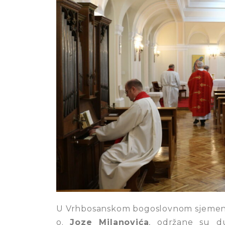
U Vrhbosanskom bogoslovnom sjemeni
o.
Joze Milanovića
, održane su d