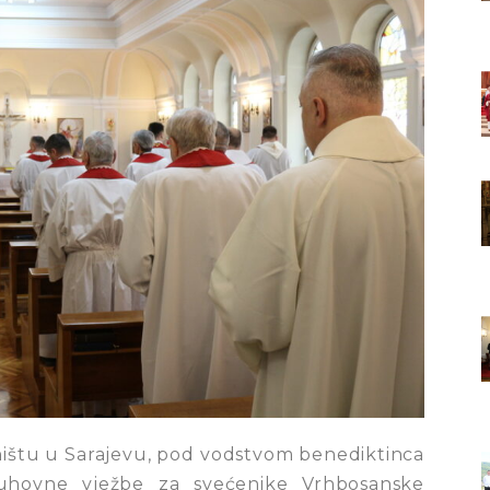
štu u Sarajevu, pod vodstvom benediktinca
uhovne vježbe za svećenike Vrhbosanske