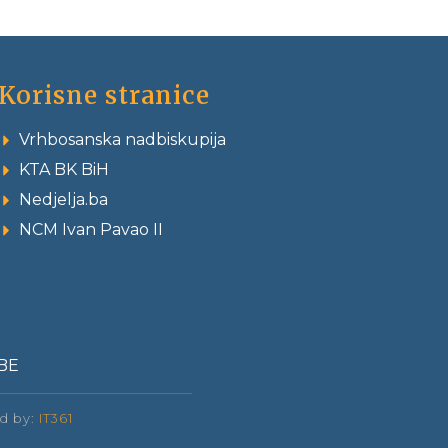
Korisne stranice
Vrhbosanska nadbiskupija
KTA BK BiH
Nedjelja.ba
NCM Ivan Pavao II
BE
ed by:
IT361