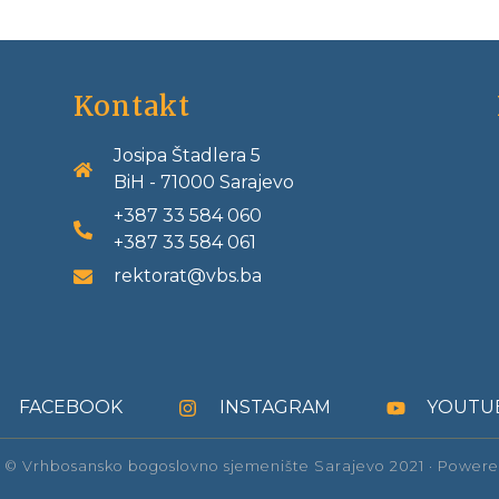
Kontakt
Josipa Štadlera 5
BiH - 71000 Sarajevo
+387 33 584 060
+387 33 584 061
rektorat@vbs.ba
FACEBOOK
INSTAGRAM
YOUTU
 © Vrhbosansko bogoslovno sjemenište Sarajevo 2021 · Power