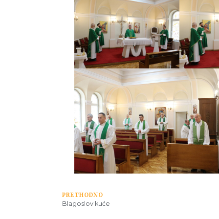
PRETHODNO
Blagoslov kuće