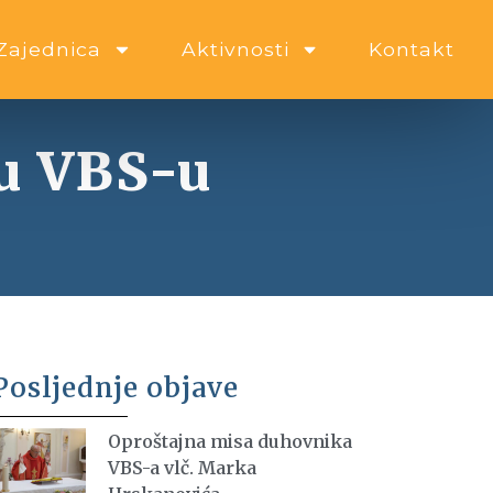
Zajednica
Aktivnosti
Kontakt
u VBS-u
Posljednje objave
Oproštajna misa duhovnika
VBS-a vlč. Marka