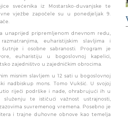
ojice svećenika iz Mostarsko-duvanjske te
ovne vježbe započele su u ponedjeljak 9.
jače.
ma unaprijed pripremljenom dnevnom redu,
razmatranjima, euharistijskim slavljima i
šutnje i osobne sabranosti. Program je
ore, euharistiju u bogoslovnoj kapelici,
atsko zajedništvo u zajedničkim obrocima.
im misnim slavljem u 12 sati u bogoslovnoj
nski nadbiskup mons. Tomo Vukšić. U svojoj
tio riječi podrške i nade, ohrabrujući ih u
luženju te ističući važnost ustrajnosti,
 izazovima suvremenog vremena. Posebno je
bitera i trajne duhovne obnove kao temelja