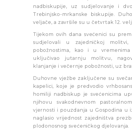
nadbiskupije, uz sudjelovanje i dv
Trebinjsko-mrkanske biskupije. Duh
veljače, a završile su u četvrtak 12. vel
Tijekom ovih dana svećenici su pre
sudjelovali u zajedničkoj molitvi, 
pobožnostima, kao i u vremenima 
uključivao jutarnju molitvu, nagov
klanjanje i večernje pobožnosti, uz br
Duhovne vježbe zaključene su svečan
kapelici, koje je predvodio vrhbosa
homiliji nadbiskup je svećenicima upu
njihovu svakodnevnom pastoralnom s
vjernosti i pouzdanja u Gospodina u
naglasio vrijednost zajedništva prez
plodonosnog svećeničkog djelovanja.