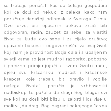
se trebaju ponašati kao da čekaju gospodara
koji će doći od nekud iz daleka, kako nam
poručuje današnji odlomak iz Svetoga Pisma.
Ovo prvo, biti opasanih bokova znači biti
odgovoran, radin, zauzet za sebe, za vlastiti
život za ljude oko sebe i za cijelo društvo;
opasanih bokova s odgovornošću za ovaj život
koji nam je providnost Božja dala i s upaljenim
svjetiljkama, to jest mudro i razborito, pobožno
i ponizno primjenjujući u svom životu radu,
djelu svu kršćansku mudrost i kršćanske
kreposti koje trebaju biti pravilo i vodilje
našega života“, poručio je vrhbosanski
nadbiskup te poželio da dragi Bog blagoslovi
sve koji su došli biti blizu u žalosti i još više u
molitvi „da dragi Bog nagradi pokojnoga Josipa