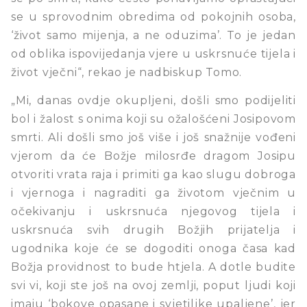
se u sprovodnim obredima od pokojnih osoba,
‘život samo mijenja, a ne oduzima’. To je jedan
od oblika ispovijedanja vjere u uskrsnuće tijela i
život vječni“, rekao je nadbiskup Tomo.
„Mi, danas ovdje okupljeni, došli smo podijeliti
bol i žalost s onima koji su ožalošćeni Josipovom
smrti. Ali došli smo još više i još snažnije vođeni
vjerom da će Božje milosrđe dragom Josipu
otvoriti vrata raja i primiti ga kao slugu dobroga
i vjernoga i nagraditi ga životom vječnim u
očekivanju i uskrsnuća njegovog tijela i
uskrsnuća svih drugih Božjih prijatelja i
ugodnika koje će se dogoditi onoga časa kad
Božja providnost to bude htjela. A dotle budite
svi vi, koji ste još na ovoj zemlji, poput ljudi koji
imaju ‘bokove opasane i svjetiljke upaljene’, jer