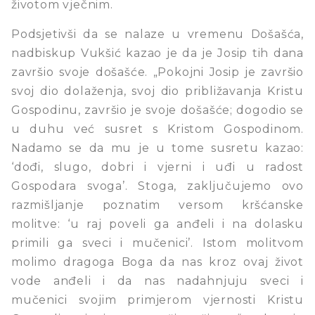
životom vječnim.
Podsjetivši da se nalaze u vremenu Došašća,
nadbiskup Vukšić kazao je da je Josip tih dana
završio svoje došašće. „Pokojni Josip je završio
svoj dio dolaženja, svoj dio približavanja Kristu
Gospodinu, završio je svoje došašće; dogodio se
u duhu već susret s Kristom Gospodinom.
Nadamo se da mu je u tome susretu kazao:
‘dođi, slugo, dobri i vjerni i uđi u radost
Gospodara svoga’. Stoga, zaključujemo ovo
razmišljanje poznatim versom kršćanske
molitve: ‘u raj poveli ga anđeli i na dolasku
primili ga sveci i mučenici’. Istom molitvom
molimo dragoga Boga da nas kroz ovaj život
vode anđeli i da nas nadahnjuju sveci i
mučenici svojim primjerom vjernosti Kristu