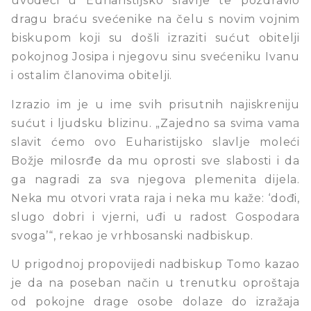
uvodeći u Euharistijsko slavlje te pozdravio
dragu braću svećenike na čelu s novim vojnim
biskupom koji su došli izraziti sućut obitelji
pokojnog Josipa i njegovu sinu svećeniku Ivanu
i ostalim članovima obitelji.
Izrazio im je u ime svih prisutnih najiskreniju
sućut i ljudsku blizinu. „Zajedno sa svima vama
slavit ćemo ovo Euharistijsko slavlje moleći
Božje milosrđe da mu oprosti sve slabosti i da
ga nagradi za sva njegova plemenita dijela.
Neka mu otvori vrata raja i neka mu kaže: ‘dođi,
slugo dobri i vjerni, uđi u radost Gospodara
svoga’“, rekao je vrhbosanski nadbiskup.
U prigodnoj propovijedi nadbiskup Tomo kazao
je da na poseban način u trenutku oproštaja
od pokojne drage osobe dolaze do izražaja