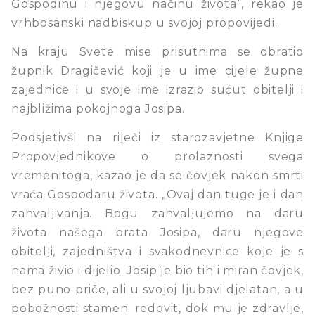
Gospodinu i njegovu načinu života“, rekao je
vrhbosanski nadbiskup u svojoj propovijedi.
Na kraju Svete mise prisutnima se obratio
župnik Dragičević koji je u ime cijele župne
zajednice i u svoje ime izrazio sućut obitelji i
najbližima pokojnoga Josipa.
Podsjetivši na riječi iz starozavjetne Knjige
Propovjednikove o prolaznosti svega
vremenitoga, kazao je da se čovjek nakon smrti
vraća Gospodaru života. „Ovaj dan tuge je i dan
zahvaljivanja. Bogu zahvaljujemo na daru
života našega brata Josipa, daru njegove
obitelji, zajedništva i svakodnevnice koje je s
nama živio i dijelio. Josip je bio tih i miran čovjek,
bez puno priče, ali u svojoj ljubavi djelatan, a u
pobožnosti stamen; redovit, dok mu je zdravlje,