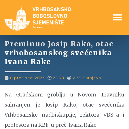
Preminuo Josip Rako, otac
vrhobosanskog svećenika
Ivana Rake
8 prosinca, 2025
22:38
VBS Sarajevo
Na Gradskom groblju u Novom Travniku
sahranjen je Josip Rako, otac svećenika
Vrhbosanske nadbiskupije, rektora VBS-a i
profesora na KBF-u preč. Ivana Rake.