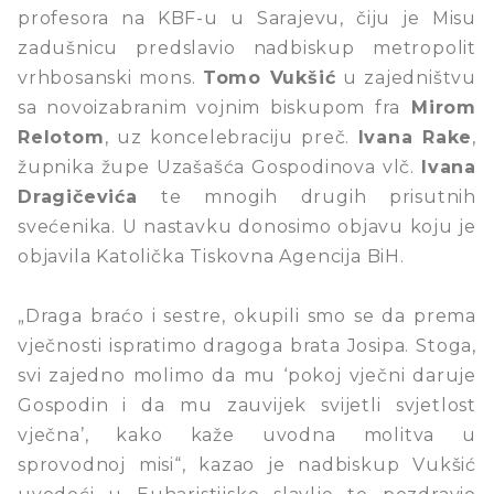
profesora na KBF-u u Sarajevu, čiju je Misu
zadušnicu predslavio nadbiskup metropolit
vrhbosanski mons.
Tomo Vukšić
u zajedništvu
sa novoizabranim vojnim biskupom fra
Mirom
Relotom
, uz koncelebraciju preč.
Ivana Rake
,
župnika župe Uzašašća Gospodinova vlč.
Ivana
Dragičevića
te mnogih drugih prisutnih
svećenika. U nastavku donosimo objavu koju je
objavila Katolička Tiskovna Agencija BiH.
„Draga braćo i sestre, okupili smo se da prema
vječnosti ispratimo dragoga brata Josipa. Stoga,
svi zajedno molimo da mu ‘pokoj vječni daruje
Gospodin i da mu zauvijek svijetli svjetlost
vječna’, kako kaže uvodna molitva u
sprovodnoj misi“, kazao je nadbiskup Vukšić