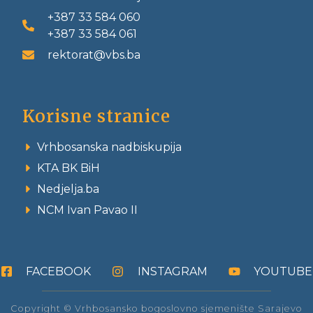
+387 33 584 060
+387 33 584 061
rektorat@vbs.ba
Korisne stranice
Vrhbosanska nadbiskupija
KTA BK BiH
Nedjelja.ba
NCM Ivan Pavao II
FACEBOOK
INSTAGRAM
YOUTUBE
Copyright © Vrhbosansko bogoslovno sjemenište Sarajevo