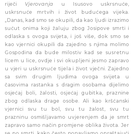
riječi
Vjerovanja
u Isusovo uskrsnuće,
uskrsnuće mrtvih i život budućega vijeka.
„Danas, kad smo se okupili, da kao ljudi izrazimo
sućut onima koji žaluju zbog Josipove smrti i
odlaska s ovoga svijeta, i još više, dok smo se
kao vjernici okupili da zajedno s njima molimo
Gospodina da bude milostiv kad se susretnu
licem u lice, ovdje i svi okupljeni jesmo zapravo
u vjeri u uskrsnuće tijela i život vječni. Zajedno
sa svim drugim ljudima ovoga svijeta u
časovima rastanka s dragim osobama dijelimo
osjećaj boli, žalosti, osjećaj gubitka, praznine
zbog odlaska drage osobe. Ali kao kršćanski
vjernici svu tu bol, svu tu žalost, svu tu
prazninu osmišljavamo uvjerenjem da je smrt
zapravo samo način promjene oblika života. Jer
se po smrti, kako često ponavljamo opraštajući