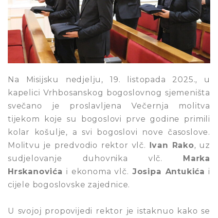
Na Misijsku nedjelju, 19. listopada 2025., u
kapelici Vrhbosanskog bogoslovnog sjemeništa
svečano je proslavljena Večernja molitva
tijekom koje su bogoslovi prve godine primili
kolar košulje, a svi bogoslovi nove časoslove.
Molitvu je predvodio rektor vlč.
Ivan Rako
, uz
sudjelovanje duhovnika vlč.
Marka
Hrskanovića
i ekonoma vlč.
Josipa Antukića
i
cijele bogoslovske zajednice.
U svojoj propovijedi rektor je istaknuo kako se