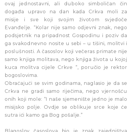
ovaj jednostavni, ali duboko simboličan čin
događa upravo na dan kada Crkva moli za
misije i sve koji svojim životom svjedoče
Evanđelje. “Kolar nije samo odjevni znak, nego
podsjetnik na pripadnost Gospodinu i poziv da
ga svakodnevno nosite u sebi – u tišini, molitvi i
poslušnosti. A časoslov koji večeras primate nije
samo knjiga molitava, nego knjiga života u kojoj
kuca molitva cijele Crkve “, poručio je rektor
bogoslovima.
Obraćajući se svim godinama, naglasio je da se
Crkva ne gradi samo riječima, nego vjernošću
onih koji mole: “I naše sjemenište jedno je malo
misijsko polje. Ovdje se oblikuje srce koje će
sutra ići kamo ga Bog pošalje.”
Blagoslov časoslova bio je znak zajedništva