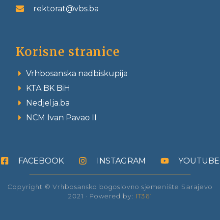
rektorat@vbs.ba
Korisne stranice
Vrhbosanska nadbiskupija
KTA BK BiH
Nedjelja.ba
NCM Ivan Pavao II
FACEBOOK
INSTAGRAM
YOUTUBE
Copyright © Vrhbosansko bogoslovno sjemenište Sarajevo
2021 · Powered by:
IT361