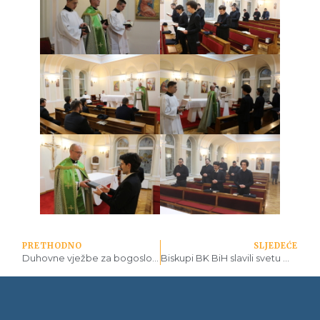
PRETHODNO
SLJEDEĆE
Duhovne vježbe za bogoslove
Biskupi BK BiH slavili svetu misu s bogoslovskom zajednicom