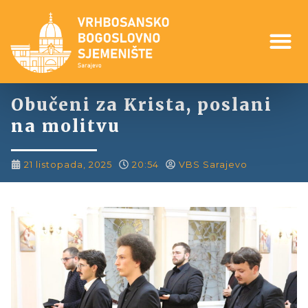
Obučeni za Krista, poslani
na molitvu
21 listopada, 2025
20:54
VBS Sarajevo