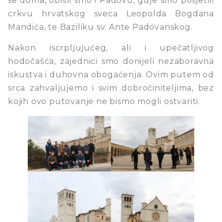
se doma, obišli smo i Padovu, gdje smo posjetili
crkvu hrvatskog sveca Leopolda Bogdana
Mandića, te Baziliku sv. Ante Padovanskog.
Nakon iscrpljujućeg, ali i upečatljivog
hodočašća, zajednici smo donijeli nezaboravna
iskustva i duhovna obogaćenja. Ovim putem od
srca zahvaljujemo i svim dobročiniteljima, bez
kojih ovo putovanje ne bismo mogli ostvariti.