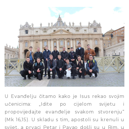
U Evanđelju čitamo kako je Isus rekao svojim
učenicima: „Idite po cijelom svijetu i
propovijedajte evanđelje svakom stvorenju“
(Mk 16,15). U skladu s tim, apostoli su krenuli u
svijet, a prvaci Petar i Pavao došli su u Rim, u