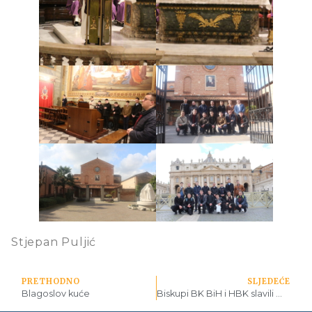
Stjepan Puljić
PRETHODNO
SLJEDEĆE
Blagoslov kuće
Biskupi BK BiH i HBK slavili misu s bogoslovskom zajednicom