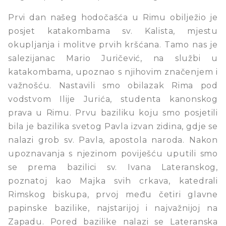
Prvi dan našeg hodočašća u Rimu obilježio je
posjet katakombama sv. Kalista, mjestu
okupljanja i molitve prvih kršćana. Tamo nas je
salezijanac Mario Juričević, na službi u
katakombama, upoznao s njihovim značenjem i
važnošću. Nastavili smo obilazak Rima pod
vodstvom Ilije Jurića, studenta kanonskog
prava u Rimu. Prvu baziliku koju smo posjetili
bila je bazilika svetog Pavla izvan zidina, gdje se
nalazi grob sv. Pavla, apostola naroda. Nakon
upoznavanja s njezinom poviješću uputili smo
se prema bazilici sv. Ivana Lateranskog,
poznatoj kao Majka svih crkava, katedrali
Rimskog biskupa, prvoj među četiri glavne
papinske bazilike, najstarijoj i najvažnijoj na
Zapadu. Pored bazilike nalazi se Lateranska