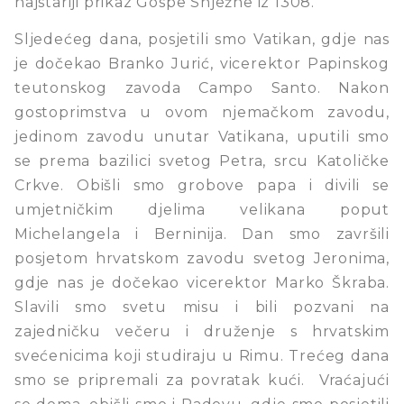
najstariji prikaz Gospe Snježne iz 1308.
Sljedećeg dana, posjetili smo Vatikan, gdje nas
je dočekao Branko Jurić, vicerektor Papinskog
teutonskog zavoda Campo Santo. Nakon
gostoprimstva u ovom njemačkom zavodu,
jedinom zavodu unutar Vatikana, uputili smo
se prema bazilici svetog Petra, srcu Katoličke
Crkve. Obišli smo grobove papa i divili se
umjetničkim djelima velikana poput
Michelangela i Berninija. Dan smo završili
posjetom hrvatskom zavodu svetog Jeronima,
gdje nas je dočekao vicerektor Marko Škraba.
Slavili smo svetu misu i bili pozvani na
zajedničku večeru i druženje s hrvatskim
svećenicima koji studiraju u Rimu. Trećeg dana
smo se pripremali za povratak kući. Vraćajući