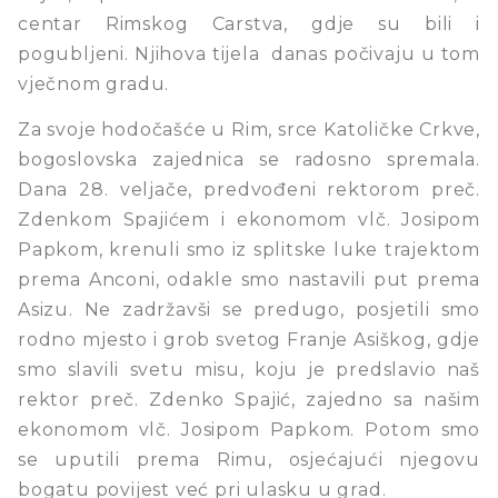
centar Rimskog Carstva, gdje su bili i
pogubljeni. Njihova tijela danas počivaju u tom
vječnom gradu.
Za svoje hodočašće u Rim, srce Katoličke Crkve,
bogoslovska zajednica se radosno spremala.
Dana 28. veljače, predvođeni rektorom preč.
Zdenkom Spajićem i ekonomom vlč. Josipom
Papkom, krenuli smo iz splitske luke trajektom
prema Anconi, odakle smo nastavili put prema
Asizu. Ne zadržavši se predugo, posjetili smo
rodno mjesto i grob svetog Franje Asiškog, gdje
smo slavili svetu misu, koju je predslavio naš
rektor preč. Zdenko Spajić, zajedno sa našim
ekonomom vlč. Josipom Papkom. Potom smo
se uputili prema Rimu, osjećajući njegovu
bogatu povijest već pri ulasku u grad.