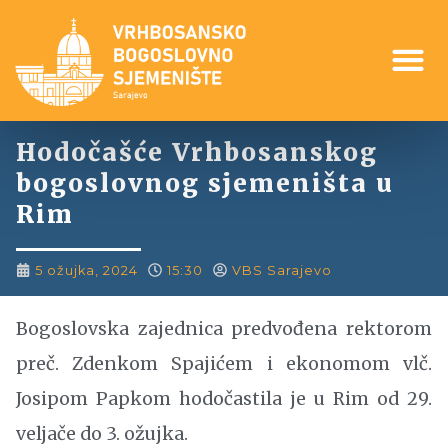
Hodočašće Vrhbosanskog
bogoslovnog sjemeništa u
Rim
5 ožujka, 2024
15:30
VBS Sarajevo
Bogoslovska zajednica predvođena rektorom
preč. Zdenkom Spajićem i ekonomom vlč.
Josipom Papkom hodočastila je u Rim od 29.
veljače do 3. ožujka.