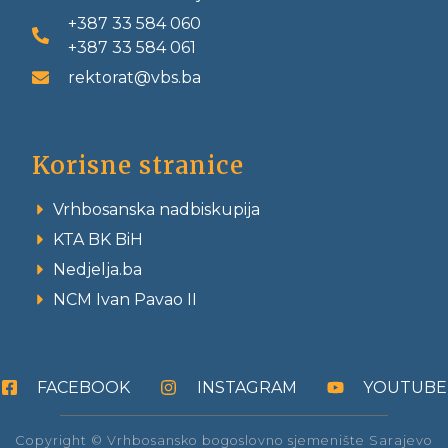
+387 33 584 060
+387 33 584 061
rektorat@vbs.ba
Korisne stranice
Vrhbosanska nadbiskupija
KTA BK BiH
Nedjelja.ba
NCM Ivan Pavao II
FACEBOOK
INSTAGRAM
YOUTUBE
Copyright © Vrhbosansko bogoslovno sjemenište Sarajevo