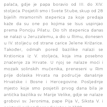
palača, gdje je papa boravio od III. do XIV.
stoljeća. Posjetili smo i Svete Stube, skup od 28
bijelih mramornih stepenica za koje predaja
kaže da su one po kojima se Isus uspinjao
prema Ponciju Pilatu. Dio tih stepenica danas
se nalazi u Jeruzalemu, a dio u Rimu, donesen
u IV. stoljeću od strane carice Jelene Križarice.
Također, odmah pored bazilike nalazi se
Krstionica iz V. stoljeća, koja ima posebno
značenje za Hrvate. U njoj se nalaze moći i
mozaik solinskih mučenika, preneseni u Rim
prije dolaska Hrvata na područje današnje
Hrvatske i Bosne i Hercegovine. Posljednje
mjesto koje smo posjetili prvog dana bila je
antička bazilika sv. Marije Velike, gdje se nalaze
grobovi sv. Jeronima, pape Pija V., Siksta V. i