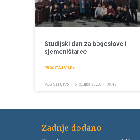
Studijski dan za bogoslove i
sjemeništarce
PROČITAJ VIŠE »
VBS Sarajevo
5. ožujka 2023.
09:47
Zadnje dodano