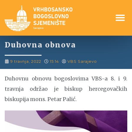
Duhovna obnova
9 travnja, 2022
15:14
VBS Sarajevo
Duhovnu obnovu bogoslovima VBS-a 8. i 9.
travnja održao je biskup hercegovačkih
biskupija mons. Petar Palić.