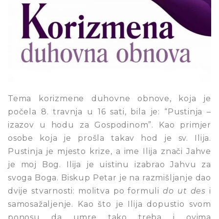
Tema korizmene duhovne obnove, koja je
počela 8. travnja u 16 sati, bila je: “Pustinja –
izazov u hodu za Gospodinom”. Kao primjer
osobe koja je prošla takav hod je sv. Ilija.
Pustinja je mjesto krize, a ime Ilija znači Jahve
je moj Bog. Ilija je uistinu izabrao Jahvu za
svoga Boga. Biskup Petar je na razmišljanje dao
dvije stvarnosti: molitva po formuli
do ut des
i
samosažaljenje. Kao što je Ilija dopustio svom
ponosu da umre tako treba i ovima