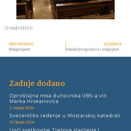
Uredništvo
PRETHODNO
SLJEDEĆE
Blagovijest
Maialis bogoslova i odgojitelja VBS-a
Zadnje dodano
Oproštajna misa duhovnika VBS-a vlč.
Marka Hrskanovića
3. srpnja 2026.
Svećeničko ređenje u Mostarskoj katedrali
30. lipnja 2026.
Uoči svetkovine Tijelova slavljena I.