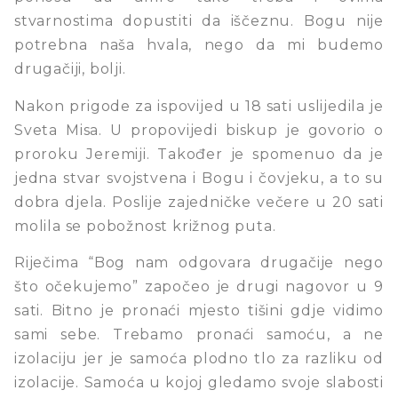
stvarnostima dopustiti da iščeznu. Bogu nije
potrebna naša hvala, nego da mi budemo
drugačiji, bolji.
Nakon prigode za ispovijed u 18 sati uslijedila je
Sveta Misa. U propovijedi biskup je govorio o
proroku Jeremiji. Također je spomenuo da je
jedna stvar svojstvena i Bogu i čovjeku, a to su
dobra djela. Poslije zajedničke večere u 20 sati
molila se pobožnost križnog puta.
Riječima “Bog nam odgovara drugačije nego
što očekujemo” započeo je drugi nagovor u 9
sati. Bitno je pronaći mjesto tišini gdje vidimo
sami sebe. Trebamo pronaći samoću, a ne
izolaciju jer je samoća plodno tlo za razliku od
izolacije. Samoća u kojoj gledamo svoje slabosti