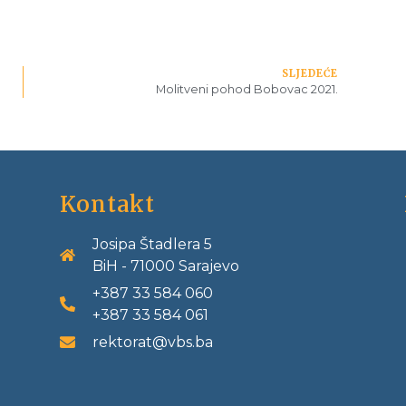
SLJEDEĆE
Molitveni pohod Bobovac 2021.
Kontakt
Josipa Štadlera 5
BiH - 71000 Sarajevo
+387 33 584 060
+387 33 584 061
rektorat@vbs.ba