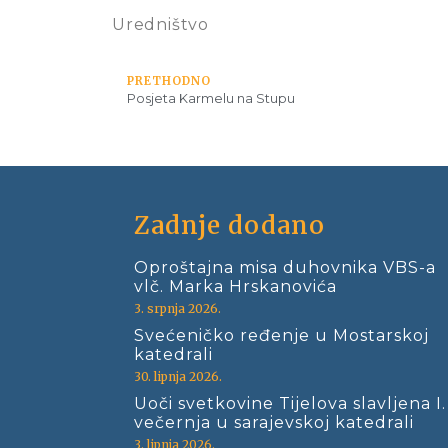
Uredništvo
PRETHODNO
Posjeta Karmelu na Stupu
Zadnje dodano
Oproštajna misa duhovnika VBS-a
vlč. Marka Hrskanovića
3. srpnja 2026.
Svećeničko ređenje u Mostarskoj
katedrali
30. lipnja 2026.
Uoči svetkovine Tijelova slavljena I.
večernja u sarajevskoj katedrali
3. lipnja 2026.