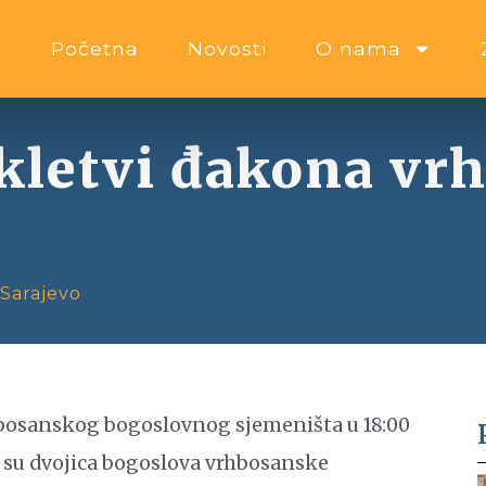
Početna
Novosti
O nama
kletvi đakona vr
e
Sarajevo
rhbosanskog bogoslovnog sjemeništa u 18:00
m su dvojica bogoslova vrhbosanske