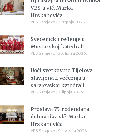
Oproštajna misa duhovnika
VBS-a vlč. Marka
Hrskanovića
VBS Sarajevo
3. srpnja 2026.
Svećeničko ređenje u
Mostarskoj katedrali
VBS Sarajevo
30. lipnja 2026.
Uoči svetkovine Tijelova
slavljena I. večernja u
sarajevskoj katedrali
VBS Sarajevo
3. lipnja 2026.
Proslava 75. rođendana
duhovnika vlč. Marka
Hrskanovića
VBS Sarajevo
9. svibnja 2026.