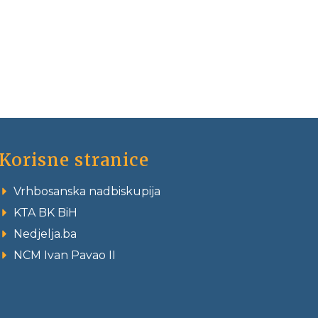
Korisne stranice
Vrhbosanska nadbiskupija
KTA BK BiH
Nedjelja.ba
NCM Ivan Pavao II