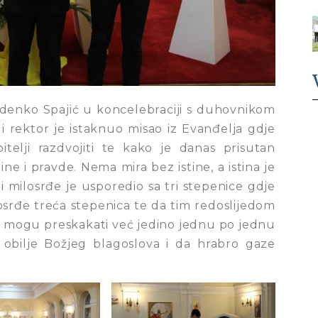
denko Spajić u koncelebraciji s duhovnikom
 rektor je istaknuo misao iz Evanđelja gdje
telji razdvojiti te kako je danas prisutan
stine i pravde. Nema mira bez istine, a istina je
 i milosrđe je usporedio sa tri stepenice gdje
osrđe treća stepenica te da tim redoslijedom
ne mogu preskakati već jedino jednu po jednu
 obilje Božjeg blagoslova i da hrabro gaze