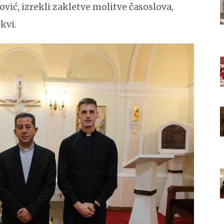
ović, izrekli zakletve molitve časoslova,
rkvi.