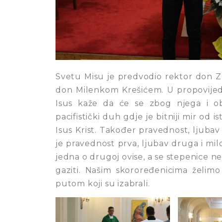
Svetu Misu je predvodio rektor don Z
don Milenkom Krešićem. U propovijedi
Isus kaže da će se zbog njega i obi
pacifistički duh gdje je bitniji mir od i
Isus Krist. Također pravednost, ljubav
je pravednost prva, ljubav druga i mil
jedna o drugoj ovise, a se stepenice 
gaziti. Našim skoroređenicima želimo
putom koji su izabrali.