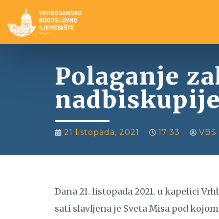
Polaganje za
nadbiskupij
21 listopada, 2021
17:33
VBS 
Dana 21. listopada 2021. u kapelici V
sati slavljena je Sveta Misa pod kojo