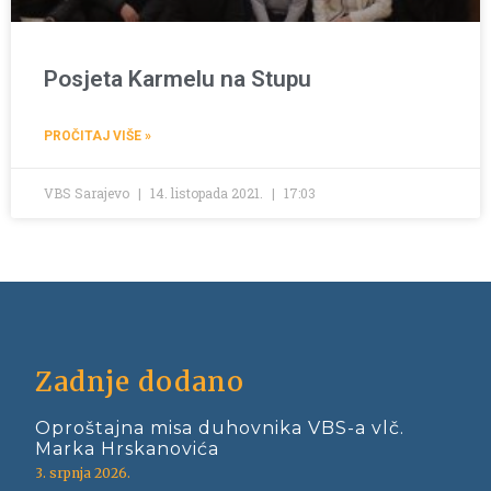
Posjeta Karmelu na Stupu
PROČITAJ VIŠE »
VBS Sarajevo
14. listopada 2021.
17:03
Zadnje dodano
Oproštajna misa duhovnika VBS-a vlč.
Marka Hrskanovića
3. srpnja 2026.