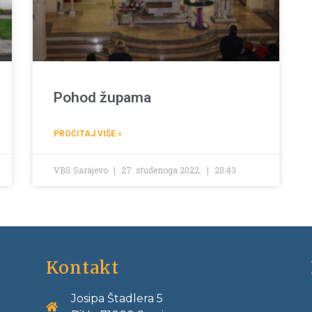
Pohod župama
PROČITAJ VIŠE »
VBS Sarajevo
27. studenoga 2022.
20:43
Kontakt
Josipa Štadlera 5