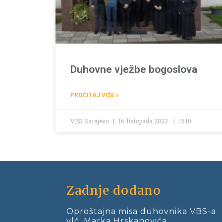
Duhovne vježbe bogoslova
PROČITAJ VIŠE »
VBS Sarajevo
16. listopada 2023.
16:10
Zadnje dodano
Oproštajna misa duhovnika VBS-a
vlč. Marka Hrskanovića