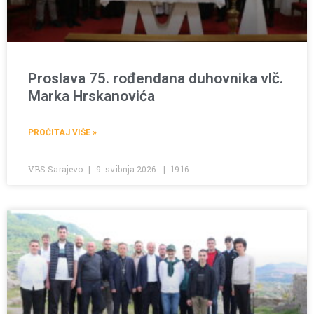
Proslava 75. rođendana duhovnika vlč.
Marka Hrskanovića
PROČITAJ VIŠE »
VBS Sarajevo
9. svibnja 2026.
19:16