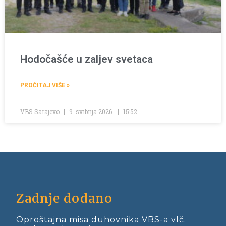
Hodočašće u zaljev svetaca
PROČITAJ VIŠE »
VBS Sarajevo
9. svibnja 2026.
15:52
Zadnje dodano
Oproštajna misa duhovnika VBS-a vlč.