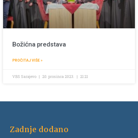
Božićna predstava
PROČITAJ VIŠE »
VBS Sarajevo
20. prosinca 2023.
21:21
Zadnje dodano