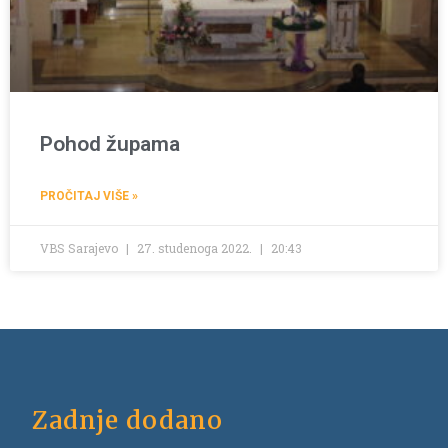
Pohod župama
PROČITAJ VIŠE »
VBS Sarajevo
27. studenoga 2022.
20:43
Zadnje dodano