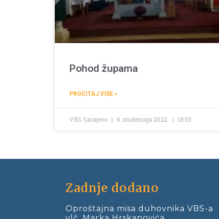
Pohod župama
PROČITAJ VIŠE »
VBS Sarajevo
6. studenoga 2022.
18:55
Zadnje dodano
Oproštajna misa duhovnika VBS-a
vlč. Marka Hrskanovića